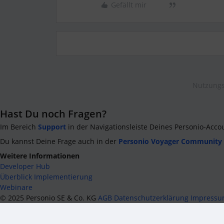
Gefällt mir
Nutzungs
Hast Du noch Fragen?
Im Bereich
Support
in der Navigationsleiste Deines Personio-Acco
Du kannst Deine Frage auch in der
Personio Voyager Community
Weitere Informationen
Developer Hub
Überblick Implementierung
Webinare
©
2025
Personio SE & Co. KG
AGB
Datenschutzerklärung
Impress