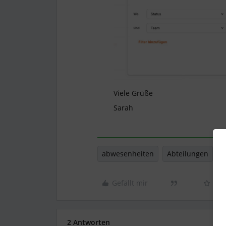
Viele Grüße
Sarah
abwesenheiten
Abteilungen
t
Gefällt mir
2 Antworten