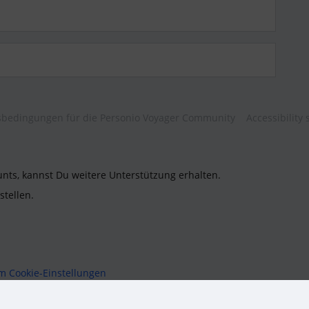
bedingungen für die Personio Voyager Community
Accessibility
unts, kannst Du weitere Unterstützung erhalten.
stellen.
um
Cookie-Einstellungen