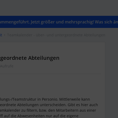
mengeführt. Jetzt größer und mehrsprachig! Was sich änd
it
Teamkalender - über- und untergeordnete Abteilungen
rgeordnete Abteilungen
 Aufrufe
lungs-/Teamstruktur in Personio. Mittlerweile kann
geordnete Abteilungen unterscheiden. Gibt es hier auch
eamkalender zu filtern, bzw. den Mitarbeitern aus einer
ff auf die Abwesenheiten nur auf die eigene