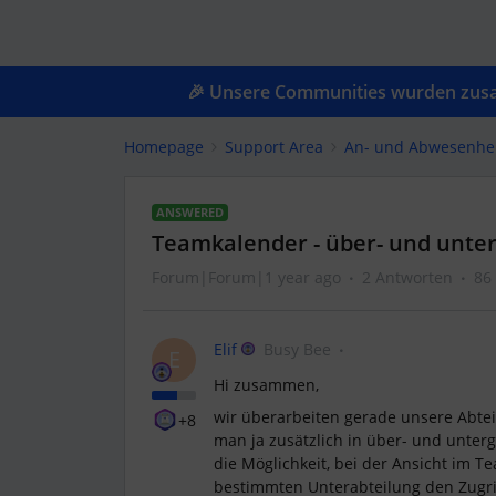
🎉 Unsere Communities wurden zusam
Homepage
Support Area
An- und Abwesenhe
ANSWERED
Teamkalender - über- und unte
Forum|Forum|1 year ago
2 Antworten
86
Elif
Busy Bee
E
Hi zusammen,
wir überarbeiten gerade unsere Abtei
+8
man ja zusätzlich in über- und unter
die Möglichkeit, bei der Ansicht im T
bestimmten Unterabteilung den Zugri