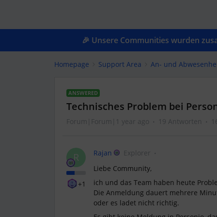
🎉 Unsere Communities wurden zusam
Homepage
Support Area
An- und Abwesenhe
ANSWERED
Technisches Problem bei Perso
Forum|Forum|1 year ago
19 Antworten
1
Rajan
Explorer
R
Liebe Community,
ich und das Team haben heute Proble
+1
Die Anmeldung dauert mehrere Minut
oder es ladet nicht richtig.
Es gibt keine Meldung in Personio, da