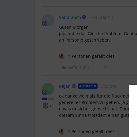
SandraSch
First Steps
S
Guten Morgen,
jap, habe das Gleiche Problem. Geht ak
an Personio geschrieben.
1 Personen gefällt dies
Gefällt mir
Rajan
Explorer
AUTOR*IN
R
ok danke vielmals für die Rückmeldu
generelles Problem zu geben. Ja genau
+1
etwas unsicher gemacht hat. Dann hof
diesem Sinne trotzdem einen guten St
1 Personen gefällt dies