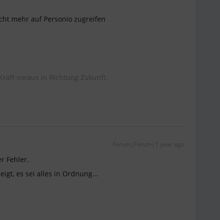
icht mehr auf Personio zugreifen
Kraft voraus in Richtung Zukunft.
Forum|Forum|1 year ago
r Fehler.
eigt, es sei alles in Ordnung...