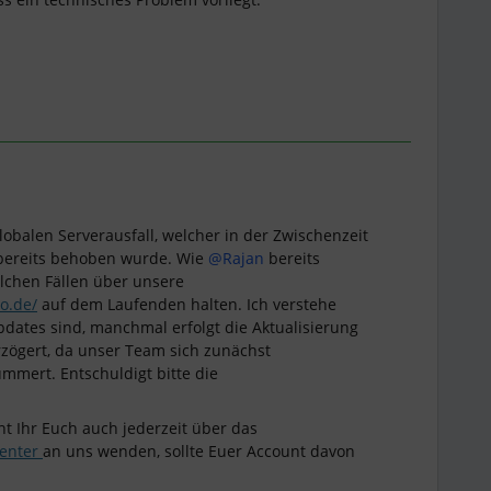
obalen Serverausfall, welcher in der Zwischenzeit
ereits behoben wurde. Wie ​
@Rajan
bereits
olchen Fällen über unsere
io.de/
auf dem Laufenden halten. Ich verstehe
Updates sind, manchmal erfolgt die Aktualisierung
rzögert, da unser Team sich zunächst
mert. Entschuldigt bitte die
nt Ihr Euch auch jederzeit über das
center
an uns wenden, sollte Euer Account davon