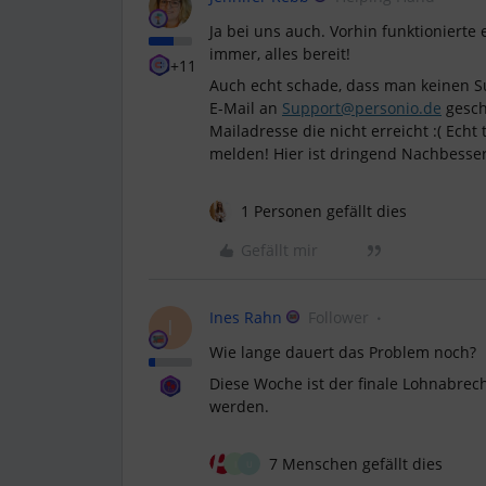
Ja bei uns auch. Vorhin funktionierte 
immer, alles bereit!
+11
Auch echt schade, dass man keinen S
E-Mail an
Support@personio.de
gesch
Mailadresse die nicht erreicht :( Echt
melden! Hier ist dringend Nachbess
1 Personen gefällt dies
Gefällt mir
Ines Rahn
Follower
I
Wie lange dauert das Problem noch?
Diese Woche ist der finale Lohnabrec
werden.
7 Menschen gefällt dies
I
U