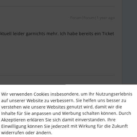
Forum|Forum|1 year ago
tuell leider garnichts mehr. Ich habe bereits ein Ticket
Forum|Forum|1 year ago
Wir verwenden Cookies insbesondere, um Ihr Nutzungserlebnis
ng aus der Community. Dann scheint es irgendwie ein
auf unserer Website zu verbessern. Sie helfen uns besser zu
, es scheint nicht auf der Status Seite was mich eben
verstehen wie unsere Websites genutzt wird, damit wir die
fen wir, dass das Problem bald behoben wird. In
Inhalte für Sie anpassen und Werbung schalten können. Durch
art in die Woche. 😊
Akzeptieren erklären Sie sich damit einverstanden. Ihre
Einwilligung können Sie jederzeit mit Wirkung für die Zukunft
widerrufen oder ändern.