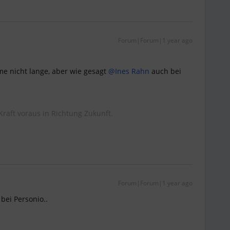
Forum|Forum|1 year ago
 nicht lange, aber wie gesagt ​
@Ines Rahn
auch bei
Kraft voraus in Richtung Zukunft.
Forum|Forum|1 year ago
 bei Personio..