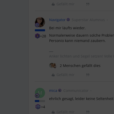
Gefällt mir
Navigator
Superstar Alumnus
Bei mir läufts wieder.
Normalerweise dauern solche Probleme
+28
Personio kann niemand zaubern.
Anker lichten und Segel setzen! Volle 
2 Menschen gefällt dies
Gefällt mir
mica
Communicator
M
ehrlich gesagt, leider keine Seltenheit
+4
Gefällt mir