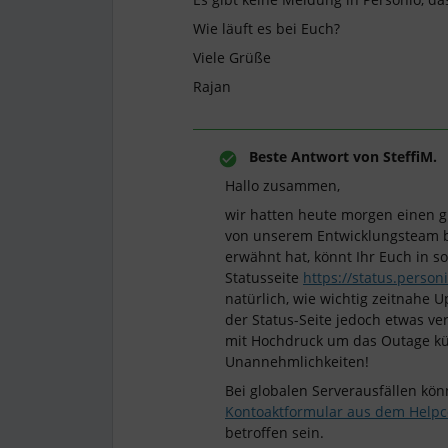
Wie läuft es bei Euch?
Viele Grüße
Rajan
Beste Antwort von
SteffiM.
Hallo zusammen,
wir hatten heute morgen einen gl
von unserem Entwicklungsteam b
erwähnt hat, könnt Ihr Euch in s
Statusseite
https://status.person
natürlich, wie wichtig zeitnahe 
der Status-Seite jedoch etwas ve
mit Hochdruck um das Outage küm
Unannehmlichkeiten!
Bei globalen Serverausfällen kön
Kontoaktformular aus dem Help
betroffen sein.