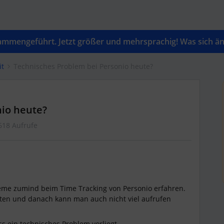
mengeführt. Jetzt größer und mehrsprachig! Was sich änd
it
Technisches Problem bei Personio heute?
nio heute?
618 Aufrufe
me zumind beim Time Tracking von Personio erfahren.
en und danach kann man auch nicht viel aufrufen
ss ein technisches Problem vorliegt.