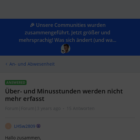
🎉 Unsere Communities wurden
zusammengeführt. Jetzt größer und
mehrsprachig! Was sich ändert (und wa...
An- und Abwesenheit
ANSWERED
Über- und Minusstunden werden nicht
mehr erfasst
Forum|Forum|3 years ago
15 Antworten
LHSw2809
L
Hallo zusammen,