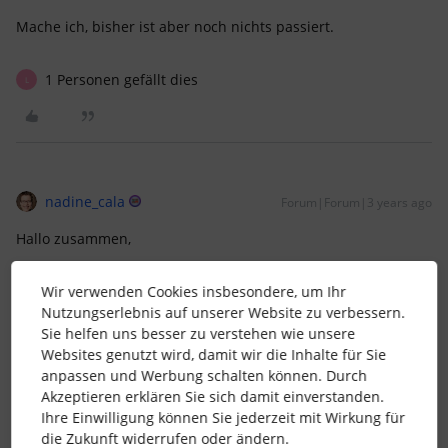
Mache ich, bisher ist aber noch nichts passiert.
1 Personen gefällt dies
L
nadine_cala
Forum|Forum|3 years ago
Hallo zusammen,
wir haben das gleiche Problem. Bei manchen Mitarbeitern
sind die Überstunden berechnet, bei manchen nicht.
Wir verwenden Cookies insbesondere, um Ihr
Nutzungserlebnis auf unserer Website zu verbessern.
Schon etwas bzgl. des Tickets gehört?
Sie helfen uns besser zu verstehen wie unsere
Bitte um Info. Dankeschön
Websites genutzt wird, damit wir die Inhalte für Sie
anpassen und Werbung schalten können. Durch
Akzeptieren erklären Sie sich damit einverstanden.
Ihre Einwilligung können Sie jederzeit mit Wirkung für
die Zukunft widerrufen oder ändern.