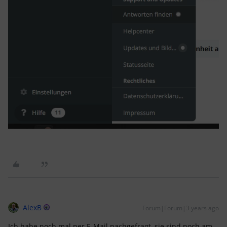
AlexB
Forum|Forum|3 years ago
Ich habe noch mal per E-Mail nachgefragt, sie sind noch am