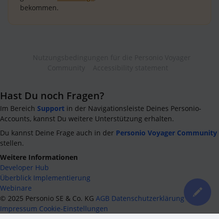
bekommen.
Nutzungsbedingungen für die Personio Voyager
Community
Accessibility statement
Hast Du noch Fragen?
Im Bereich
Support
in der Navigationsleiste Deines Personio-
Accounts, kannst Du weitere Unterstützung erhalten.
Du kannst Deine Frage auch in der
Personio Voyager Community
stellen.
Weitere Informationen
Developer Hub
Überblick Implementierung
Webinare
©
2025
Personio SE & Co. KG
AGB
Datenschutzerklärung
Impressum
Cookie-Einstellungen