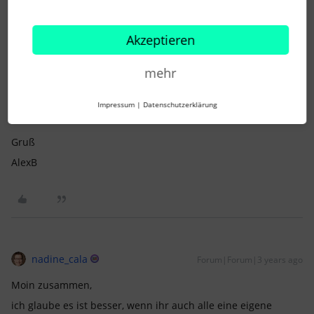
AlexB
Forum|Forum|3 years ago
Akzeptieren
Moin zusammen,
mehr
ich glaube es ist besser, wenn ihr auch alle eine eigene
Anfrage stellt. Dann sehen sie vielleicht, dass es eine größere
Menge betrifft.
Impressum
|
Datenschutzerklärung
Gruß
AlexB
nadine_cala
Forum|Forum|3 years ago
Moin zusammen,
ich glaube es ist besser, wenn ihr auch alle eine eigene