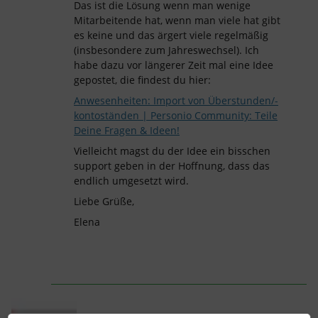
Das ist die Lösung wenn man wenige
Mitarbeitende hat, wenn man viele hat gibt
es keine und das ärgert viele regelmäßig
(insbesondere zum Jahreswechsel). Ich
habe dazu vor längerer Zeit mal eine Idee
gepostet, die findest du hier:
Anwesenheiten: Import von Überstunden/-
kontoständen | Personio Community: Teile
Deine Fragen & Ideen!
Vielleicht magst du der Idee ein bisschen
support geben in der Hoffnung, dass das
endlich umgesetzt wird.
Liebe Grüße,
Elena