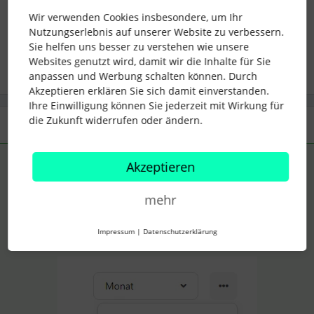
Wir verwenden Cookies insbesondere, um Ihr
Nutzungserlebnis auf unserer Website zu verbessern.
Sie helfen uns besser zu verstehen wie unsere
2 Menschen gefällt dies
W
Websites genutzt wird, damit wir die Inhalte für Sie
anpassen und Werbung schalten können. Durch
Akzeptieren erklären Sie sich damit einverstanden.
Ihre Einwilligung können Sie jederzeit mit Wirkung für
die Zukunft widerrufen oder ändern.
2 Antworten
Älteste zuerst
Akzeptieren
Elena
Forum|Forum|2 years ago
ANTWORT
Hallo
@Julia Hebel
,
mehr
wie viele Mitarbeitende habt ihr denn? Bei jedem einzelnen
reingehen funktioniert. Du musst auf die Anwesenheit → drei
Impressum
|
Datenschutzerklärung
Punkte oben rechts → Überstundenkonten