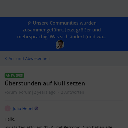
🎉 Unsere Communities wurden
zusammengeführt. Jetzt größer und
mehrsprachig! Was sich ändert (und wa...
An- und Abwesenheit
ANSWERED
Überstunden auf Null setzen
Forum|Forum|2 years ago
2 Antworten
Julia Hebel
J
Hallo,
wir starten aktiv am 01.01. mit Personio. Nun haben alle