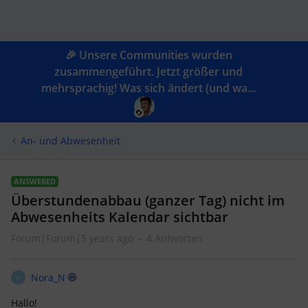
🎉 Unsere Communities wurden
zusammengeführt. Jetzt größer und
mehrsprachig! Was sich ändert (und wa...
An- und Abwesenheit
ANSWERED
Überstundenabbau (ganzer Tag) nicht im
Abwesenheits Kalendar sichtbar
Forum|Forum|5 years ago
4 Antworten
Nora_N
N
Hallo!