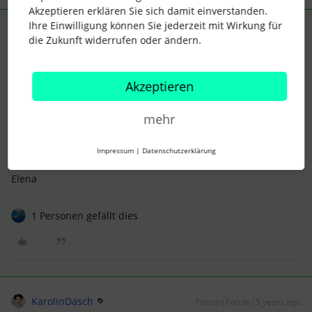
Akzeptieren erklären Sie sich damit einverstanden.
Ihre Einwilligung können Sie jederzeit mit Wirkung für
Elena
Forum|Forum|5 years ago
ANTWORT
die Zukunft widerrufen oder ändern.
Hallo
@Nora_N
,
zu deinem zweiten genannten Vorschlag gibt es bereits einen
Akzeptieren
Ideation-Post. Vielleicht möchtest du dein Upvote dort
hinterlassen.
mehr
Hier der Link:
Impressum
|
Datenschutzerklärung
Viele Grüße,
Elena
1 Personen gefällt dies
KarolinDasch
Forum|Forum|5 years ago