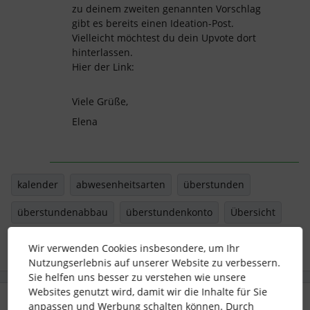
zu deinem zweiten genannten Vorschlag
gibt es bereits einen Ideation-Post.
Vielleicht möchtest du dein Upvote dort
hinterlassen.
Hier der Link:
Viele Grüße,
Elena
kalender
abwesenheitsarten
überstunden
überstundenabbau
überstundenkonto
Übersicht
Wir verwenden Cookies insbesondere, um Ihr
Nutzungserlebnis auf unserer Website zu verbessern.
Sie helfen uns besser zu verstehen wie unsere
Websites genutzt wird, damit wir die Inhalte für Sie
4 Antworten
Älteste zuerst
anpassen und Werbung schalten können. Durch