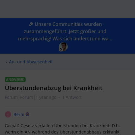
🎉 Unsere Communities wurden
zusammengeführt. Jetzt größer und
mehrsprachig! Was sich ändert (und wa...
An- und Abwesenheit
ANSWERED
Überstundenabzug bei Krankheit
Forum|Forum|1 year ago
1 Antwort
Berni
B
Gemäß Gesetz verfallen Überstunden bei Krankheit. D.h.
wenn ein AN während des Überstundenabbaus erkrankt,