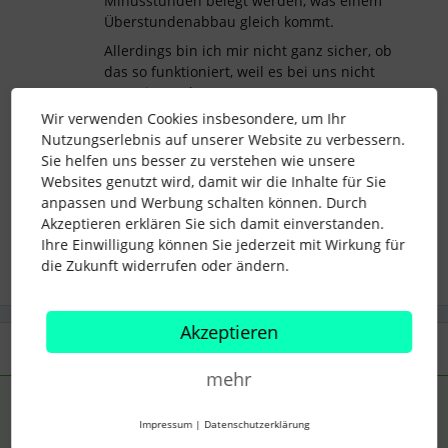
Minusstunden belegt werden, was einem
Überstundenabbau gleich kommt.
Allerdings bin ich mir nicht ganz sicher, ob
das so funktioniert, weil es bei uns nicht
zum Einsatz kommt.
Wir verwenden Cookies insbesondere, um Ihr
Nutzungserlebnis auf unserer Website zu verbessern.
Sie helfen uns besser zu verstehen wie unsere
Websites genutzt wird, damit wir die Inhalte für Sie
krankheit
überstunden
Abwesenheit
anpassen und Werbung schalten können. Durch
Akzeptieren erklären Sie sich damit einverstanden.
1 Personen gefällt dies
Ihre Einwilligung können Sie jederzeit mit Wirkung für
F
die Zukunft widerrufen oder ändern.
Akzeptieren
1 Antwort
mehr
Navigator
Forum|Forum|1 year ago
ANTWORT
Impressum
|
Datenschutzerklärung
Moin ​
@Berni