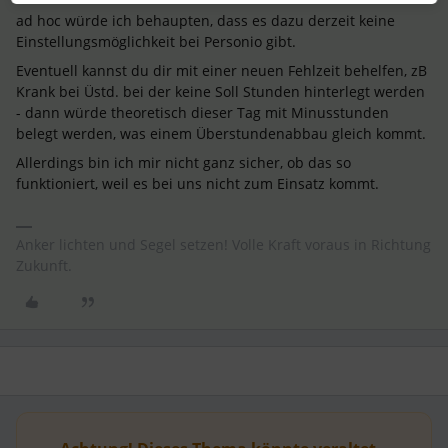
ad hoc würde ich behaupten, dass es dazu derzeit keine
Einstellungsmöglichkeit bei Personio gibt.
Eventuell kannst du dir mit einer neuen Fehlzeit behelfen, zB
Krank bei Üstd. bei der keine Soll Stunden hinterlegt werden
- dann würde theoretisch dieser Tag mit Minusstunden
belegt werden, was einem Überstundenabbau gleich kommt.
Allerdings bin ich mir nicht ganz sicher, ob das so
funktioniert, weil es bei uns nicht zum Einsatz kommt.
Anker lichten und Segel setzen! Volle Kraft voraus in Richtung
Zukunft.