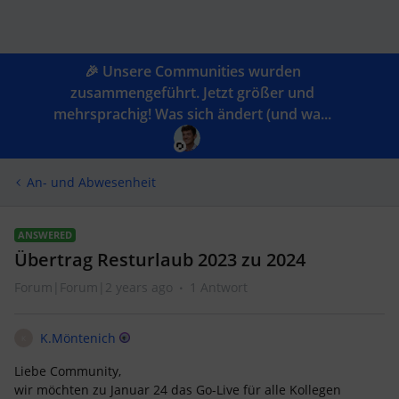
🎉 Unsere Communities wurden
zusammengeführt. Jetzt größer und
mehrsprachig! Was sich ändert (und wa...
An- und Abwesenheit
ANSWERED
Übertrag Resturlaub 2023 zu 2024
Forum|Forum|2 years ago
1 Antwort
K.Möntenich
K
Liebe Community,
wir möchten zu Januar 24 das Go-Live für alle Kollegen