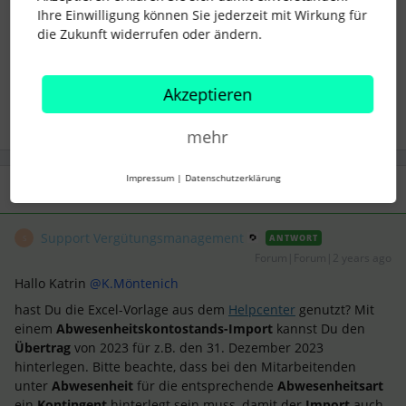
urlaub
abwesenheiten
übertrag
Kontostand
Ihre Einwilligung können Sie jederzeit mit Wirkung für
die Zukunft widerrufen oder ändern.
Abwesenheit
Akzeptieren
1 Personen gefällt dies
S
mehr
Impressum
|
Datenschutzerklärung
1 Antwort
Support Vergütungsmanagement
ANTWORT
S
Forum|Forum|2 years ago
Hallo Katrin
@K.Möntenich
hast Du die Excel-Vorlage aus dem
Helpcenter
genutzt? Mit
einem
Abwesenheitskontostands-Import
kannst Du den
Übertrag
von 2023 für z.B. den 31. Dezember 2023
hinterlegen. Bitte beachte, dass bei den Mitarbeitenden
unter
Abwesenheit
für die entsprechende
Abwesenheitsart
ein
Kontingent
hinterlegt sein muss, damit der
Import
auch