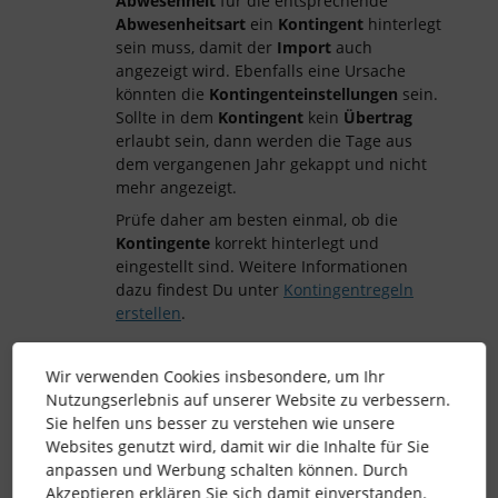
Abwesenheit
für die entsprechende
Abwesenheitsart
ein
Kontingent
hinterlegt
sein muss, damit der
Import
auch
angezeigt wird. Ebenfalls eine Ursache
könnten die
Kontingenteinstellungen
sein.
Sollte in dem
Kontingent
kein
Übertrag
erlaubt sein, dann werden die Tage aus
dem vergangenen Jahr gekappt und nicht
mehr angezeigt.
Prüfe daher am besten einmal, ob die
Kontingente
korrekt hinterlegt und
eingestellt sind. Weitere Informationen
dazu findest Du unter
Kontingentregeln
erstellen
.
Wir verwenden Cookies insbesondere, um Ihr
Liebe Grüße,
Nutzungserlebnis auf unserer Website zu verbessern.
Marlene
Sie helfen uns besser zu verstehen wie unsere
Websites genutzt wird, damit wir die Inhalte für Sie
anpassen und Werbung schalten können. Durch
Akzeptieren erklären Sie sich damit einverstanden.