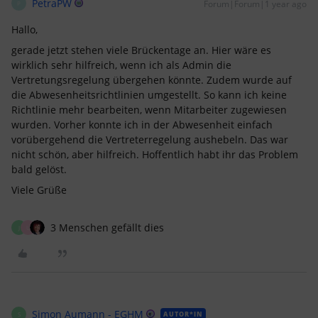
PetraPW
Forum|Forum|1 year ago
P
Hallo,
gerade jetzt stehen viele Brückentage an. Hier wäre es
wirklich sehr hilfreich, wenn ich als Admin die
Vertretungsregelung übergehen könnte. Zudem wurde auf
die Abwesenheitsrichtlinien umgestellt. So kann ich keine
Richtlinie mehr bearbeiten, wenn Mitarbeiter zugewiesen
wurden. Vorher konnte ich in der Abwesenheit einfach
vorübergehend die Vertreterregelung aushebeln. Das war
nicht schön, aber hilfreich. Hoffentlich habt ihr das Problem
bald gelöst.
Viele Grüße
3 Menschen gefällt dies
J
U
Simon Aumann - EGHM
AUTOR*IN
S