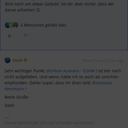
dich noch um etwas Geduld. Sei dir aber sicher, dass wir
daran arbeiten! 🙂
6 Menschen gefällt dies
S
Dash
Forum|Forum|1 year ago
Sehr wichtiger Punkt, ​
@Simon Aumann - EGHM
! Ist mir noch
nicht aufgefallen. Und wenn, hätte ich es auch als unschön
empfunden. Daher super, dass ihr dran seid, ​
@Vanessa
Heizmann
!
Beste Grüße
Dash
Gerne können wir uns auf LinkedIn vernetzten: