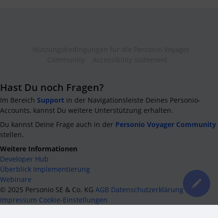
Nutzungsbedingungen für die Personio Voyager
Community
Accessibility statement
Hast Du noch Fragen?
Im Bereich
Support
in der Navigationsleiste Deines Personio-
Accounts, kannst Du weitere Unterstützung erhalten.
Du kannst Deine Frage auch in der
Personio Voyager Community
stellen.
Weitere Informationen
Developer Hub
Überblick Implementierung
Webinare
©
2025
Personio SE & Co. KG
AGB
Datenschutzerklärung
Impressum
Cookie-Einstellungen