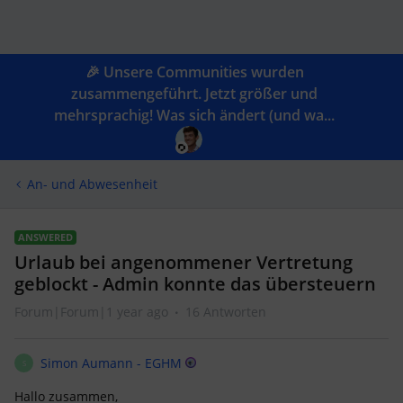
🎉 Unsere Communities wurden
zusammengeführt. Jetzt größer und
mehrsprachig! Was sich ändert (und wa...
An- und Abwesenheit
ANSWERED
Urlaub bei angenommener Vertretung
geblockt - Admin konnte das übersteuern
Forum|Forum|1 year ago
16 Antworten
Simon Aumann - EGHM
S
Hallo zusammen,