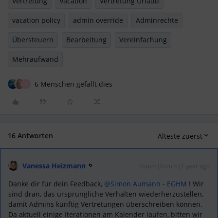
Vertretung
vacation
Vertretung Urlaub
vacation policy
admin override
Adminrechte
Übersteuern
Bearbeitung
Vereinfachung
Mehraufwand
6 Menschen gefällt dies
D
16 Antworten
Älteste zuerst
Vanessa Heizmann
Forum|Forum|1 year ago
Danke dir für dein Feedback, ​
@Simon Aumann - EGHM
! Wir
sind dran, das ursprüngliche Verhalten wiederherzustellen,
damit Admins künftig Vertretungen überschreiben können.
Da aktuell einige Iterationen am Kalender laufen, bitten wir