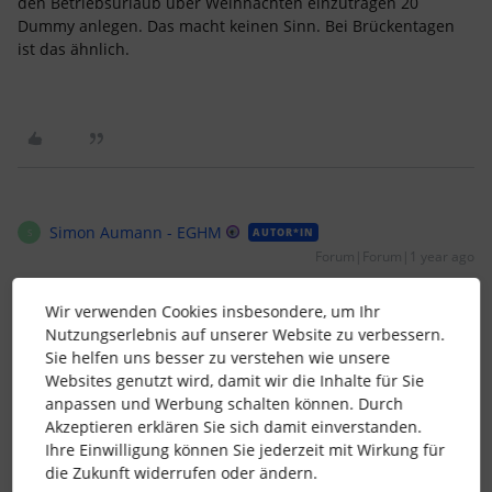
den Betriebsurlaub über Weihnachten einzutragen 20
Dummy anlegen. Das macht keinen Sinn. Bei Brückentagen
ist das ähnlich.
Simon Aumann - EGHM
AUTOR*IN
S
Forum|Forum|1 year ago
Ein Dummy kann das doch für jeden übernehmen. Oder habt
ihr hinterlegt, dass jeder Mitarbeiter nur eine Vertretung
Wir verwenden Cookies insbesondere, um Ihr
annehmen darf?
Nutzungserlebnis auf unserer Website zu verbessern.
Sie helfen uns besser zu verstehen wie unsere
Websites genutzt wird, damit wir die Inhalte für Sie
1 Personen gefällt dies
anpassen und Werbung schalten können. Durch
Akzeptieren erklären Sie sich damit einverstanden.
Ihre Einwilligung können Sie jederzeit mit Wirkung für
die Zukunft widerrufen oder ändern.