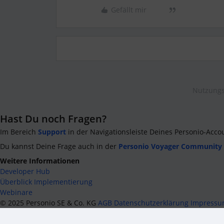
Gefällt mir
Nutzungs
Hast Du noch Fragen?
Im Bereich
Support
in der Navigationsleiste Deines Personio-Acco
Du kannst Deine Frage auch in der
Personio Voyager Community
Weitere Informationen
Developer Hub
Überblick Implementierung
Webinare
©
2025
Personio SE & Co. KG
AGB
Datenschutzerklärung
Impress