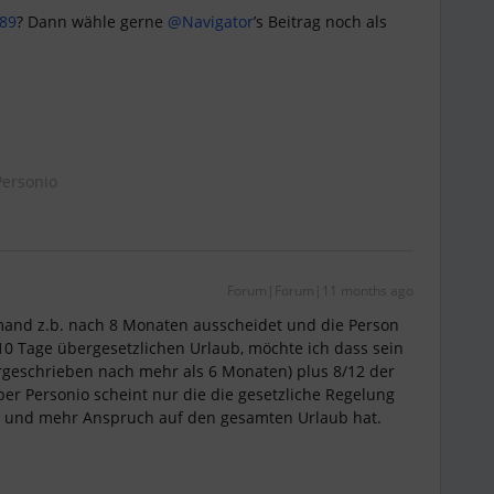
89
? Dann wähle gerne ​
@Navigator
’s Beitrag noch als
ersonio
Forum|Forum|11 months ago
jemand z.b. nach 8 Monaten ausscheidet und die Person
10 Tage übergesetzlichen Urlaub, möchte ich dass sein
orgeschrieben nach mehr als 6 Monaten) plus 8/12 der
er Personio scheint nur die die gesetzliche Regelung
n und mehr Anspruch auf den gesamten Urlaub hat.