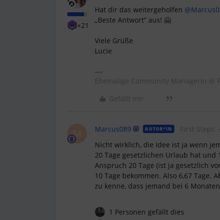
Hat dir das weitergeholfen ​
@Marcus0
„Beste Antwort“ aus! 🤗
+21
Viele Grüße
Lucie
Ehemalige Community Managerin @ P
Gefällt mir
Marcus089
First Steps
AUTOR*IN
M
Nicht wirklich, die Idee ist ja wenn 
20 Tage gesetzlichen Urlaub hat und 
Anspruch 20 Tage (ist ja gesetzlich v
10 Tage bekommen. Also 6,67 Tage. Ab
zu kenne, dass jemand bei 6 Monate
1 Personen gefällt dies