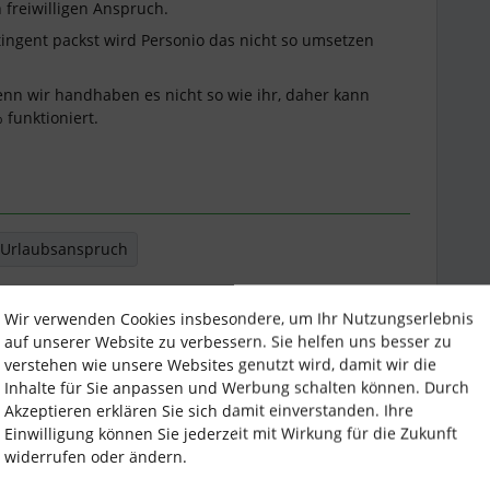
 freiwilligen Anspruch.
tingent packst wird Personio das nicht so umsetzen
 denn wir handhaben es nicht so wie ihr, daher kann
 funktioniert.
Urlaubsanspruch
Teilen
Wir verwenden Cookies insbesondere, um Ihr Nutzungserlebnis
auf unserer Website zu verbessern. Sie helfen uns besser zu
verstehen wie unsere Websites genutzt wird, damit wir die
Inhalte für Sie anpassen und Werbung schalten können. Durch
Älteste zuerst
Akzeptieren erklären Sie sich damit einverstanden. Ihre
Einwilligung können Sie jederzeit mit Wirkung für die Zukunft
widerrufen oder ändern.
Forum|Forum|1 year ago
ANTWORT