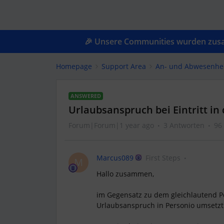
🎉 Unsere Communities wurden zusam
Homepage
Support Area
An- und Abwesenhe
ANSWERED
Urlaubsanspruch bei Eintritt in 
Forum|Forum|1 year ago
3 Antworten
96
Marcus089
First Steps
M
Hallo zusammen,
im Gegensatz zu dem gleichlautend P
Urlaubsanspruch in Personio umsetzt