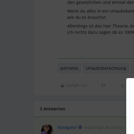
den gesetzlichen und einmal den
Wenn du alles in ein Urlaubskon
wie du es brauchst.
Allerdings ist das hier Theorie,
ich nichts dazu sagen ob es 100%
personio
Urlaubsberechnung
Gefällt mir
3 Antworten
Navigator
Superstar Alumnus