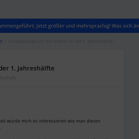
mengeführt. Jetzt größer und mehrsprachig! Was sich änd
it
Urlaubsanspruch bei Eintritt in der 1. Jahreshälfte
der 1. Jahreshälfte
 Aufrufe
ost würde mich es interessieren wie man diesen
.