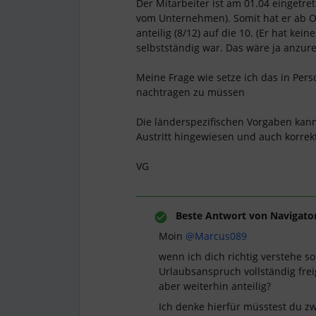
Der Mitarbeiter ist am 01.04 eingetret
vom Unternehmen). Somit hat er ab O
anteilig (8/12) auf die 10. (Er hat ke
selbstständig war. Das wäre ja anzur
Meine Frage wie setze ich das in Per
nachtragen zu müssen
Die länderspezifischen Vorgaben kann 
Austritt hingewiesen und auch korrekt
VG
Beste Antwort von
Navigato
Moin ​
@Marcus089
wenn ich dich richtig verstehe so
Urlaubsanspruch vollständig frei
aber weiterhin anteilig?
Ich denke hierfür müsstest du zw