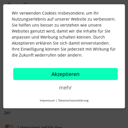
Wir verwenden Cookies insbesondere, um Ihr
Nutzungserlebnis auf unserer Website zu verbessern.
Sie helfen uns besser zu verstehen wie unsere
AM_HR
Forum|Forum|2 years ago
AUTOR*IN
Websites genutzt wird, damit wir die Inhalte für Sie
anpassen und Werbung schalten können. Durch
Hallo
@Nina Hellmann
,
Akzeptieren erklären Sie sich damit einverstanden.
das freut mich, dass es bei dir so gut funktioniert hat.
Ihre Einwilligung können Sie jederzeit mit Wirkung für
die Zukunft widerrufen oder ändern.
Ich hoffe, dass dennoch jemand bereits über die einmalige
Erhöhung berichten kann. Ich möchte da jetzt ungerne Arbeit
reinstecken und unsere Kontingente alle neu aufsetzen, um
Akzeptieren
dann festzustellen, dass die Funktion doch nicht wie
gewünscht funktioniert.
mehr
@Core 1 Support Team
vielleicht könnt ihr aufklären?
Dankeschön!
Impressum
|
Datenschutzerklärung
Viele Grüße
Jan
2 Menschen gefällt dies
S