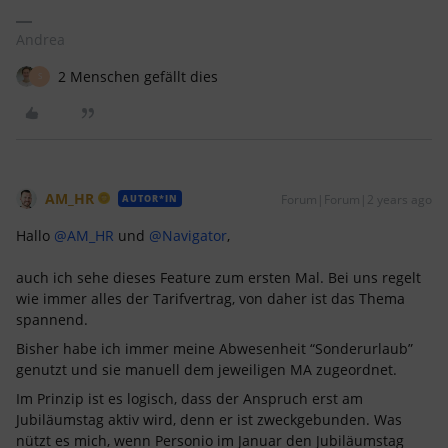
Andrea
2 Menschen gefällt dies
S
AM_HR
Forum|Forum|2 years ago
AUTOR*IN
Hallo
@AM_HR
und
@Navigator
,
auch ich sehe dieses Feature zum ersten Mal. Bei uns regelt
wie immer alles der Tarifvertrag, von daher ist das Thema
spannend.
Bisher habe ich immer meine Abwesenheit “Sonderurlaub”
genutzt und sie manuell dem jeweiligen MA zugeordnet.
Im Prinzip ist es logisch, dass der Anspruch erst am
Jubiläumstag aktiv wird, denn er ist zweckgebunden. Was
nützt es mich, wenn Personio im Januar den Jubiläumstag