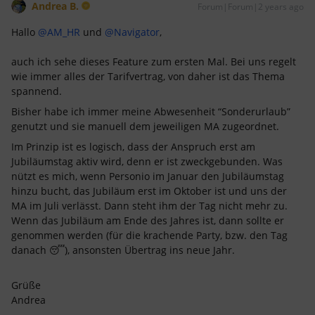
Andrea B.
Forum|Forum|2 years ago
Hallo
@AM_HR
und
@Navigator
,
auch ich sehe dieses Feature zum ersten Mal. Bei uns regelt
wie immer alles der Tarifvertrag, von daher ist das Thema
spannend.
Bisher habe ich immer meine Abwesenheit “Sonderurlaub”
genutzt und sie manuell dem jeweiligen MA zugeordnet.
Im Prinzip ist es logisch, dass der Anspruch erst am
Jubiläumstag aktiv wird, denn er ist zweckgebunden. Was
nützt es mich, wenn Personio im Januar den Jubiläumstag
hinzu bucht, das Jubiläum erst im Oktober ist und uns der
MA im Juli verlässt. Dann steht ihm der Tag nicht mehr zu.
Wenn das Jubiläum am Ende des Jahres ist, dann sollte er
genommen werden (für die krachende Party, bzw. den Tag
danach 😴), ansonsten Übertrag ins neue Jahr.
Grüße
Andrea