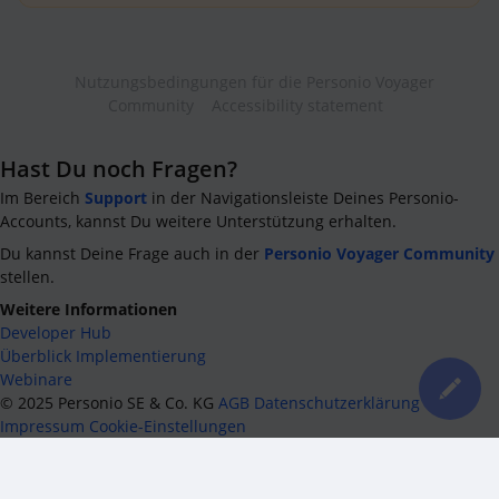
Nutzungsbedingungen für die Personio Voyager
Community
Accessibility statement
Hast Du noch Fragen?
Im Bereich
Support
in der Navigationsleiste Deines Personio-
Accounts, kannst Du weitere Unterstützung erhalten.
Du kannst Deine Frage auch in der
Personio Voyager Community
stellen.
Weitere Informationen
Developer Hub
Überblick Implementierung
Webinare
©
2025
Personio SE & Co. KG
AGB
Datenschutzerklärung
Impressum
Cookie-Einstellungen