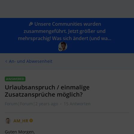
🎉 Unsere Communities wurden
zusammengeführt. Jetzt größer und
mehrsprachig! Was sich ändert (und wa...
An- und Abwesenheit
ANSWERED
Urlaubsanspruch / einmalige
Zusatzansprüche möglich?
Forum|Forum|2 years ago
15 Antworten
AM_HR
Guten Morgen,