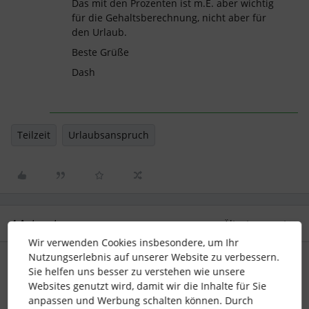
Das mit den Prozenten ist m.E. aber wichtig
für die Gehaltsberechnung, nicht aber für
den Urlaub.
Beste Grüße
Dash
Teilzeit
Urlaubsanspruch
4 Antworten
Älteste zuerst
Wir verwenden Cookies insbesondere, um Ihr
Nutzungserlebnis auf unserer Website zu verbessern.
YuBl
Forum|Forum|1 year ago
Sie helfen uns besser zu verstehen wie unsere
Websites genutzt wird, damit wir die Inhalte für Sie
Hi ​
@Rajan
,
anpassen und Werbung schalten können. Durch