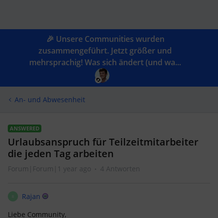
🎉 Unsere Communities wurden
zusammengeführt. Jetzt größer und
mehrsprachig! Was sich ändert (und wa...
An- und Abwesenheit
ANSWERED
Urlaubsanspruch für Teilzeitmitarbeiter
die jeden Tag arbeiten
Forum|Forum|1 year ago
4 Antworten
Rajan
R
Liebe Community,