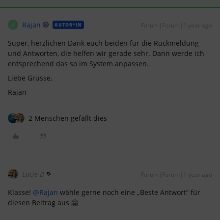
Rajan
Forum|Forum|1 year ago
AUTOR*IN
R
Super, herzlichen Dank euch beiden für die Rückmeldung
und Antworten, die helfen wir gerade sehr. Dann werde ich
entsprechend das so im System anpassen.
Liebe Grüsse,
Rajan
2 Menschen gefällt dies
Lucie B
Forum|Forum|1 year ago
Klasse! ​
@Rajan
wähle gerne noch eine „Beste Antwort“ für
diesen Beitrag aus 🤗