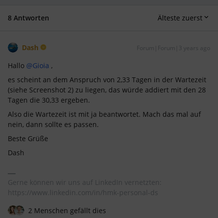
8 Antworten
Älteste zuerst
Dash
Forum|Forum|3 years ago
Hallo
@Gioia
,
es scheint an dem Anspruch von 2,33 Tagen in der Wartezeit
(siehe Screenshot 2) zu liegen, das würde addiert mit den 28
Tagen die 30,33 ergeben.
Also die Wartezeit ist mit ja beantwortet. Mach das mal auf
nein, dann sollte es passen.
Beste Grüße
Dash
Gerne können wir uns auf LinkedIn vernetzten:
https://www.linkedin.com/in/hmk-personal-ds
2 Menschen gefällt dies