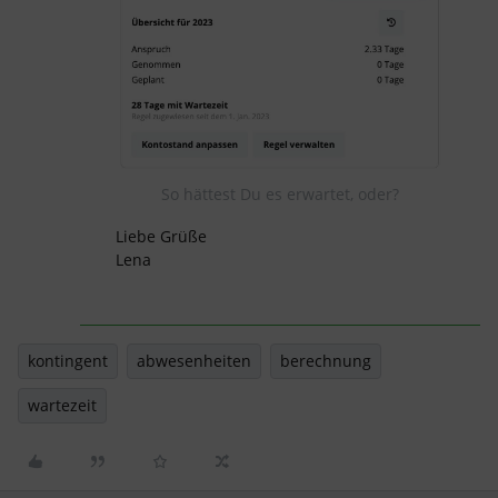
So hättest Du es erwartet, oder?
Liebe Grüße
Lena
kontingent
abwesenheiten
berechnung
wartezeit