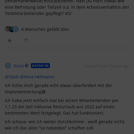
(fehlerhafterweise) einzubeziehen. Hast Du noch sowas wie
eine Befristung oder Teilzeit o.ä. in dem Arbeitsverhältnis des
Testmitarbeitenden gepflegt? VG!
4 Menschen gefällt dies
G
Gioia
Forum|Forum|3 years ago
AUTOR*IN
G
@Dash
@Nina Hellmann
Ich fühle mich gerade echt etwas überfordert mit der
Implementiertung😅
Ich habe jetzt einfach mal bei einem Mitarbeitenden per
1.1.23 die Zeit inklusive Resturlaub aus 2022 auf einen
bestimmten Wert festgelegt. Das hat funktioniert.
Ich schaue, wie ich weiter durchkomme - weiß gerade nicht,
wie ich das alles “so nebenbei” schaffen soll.