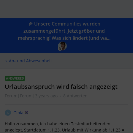
🎉 Unsere Communities wurden
zusammengeführt. Jetzt größer und
mehrsprachig! Was sich ändert (und wa...
An- und Abwesenheit
ANSWERED
Urlaubsanspruch wird falsch angezeigt
Forum|Forum|3 years ago
8 Antworten
Gioia
G
Hallo zusammen, ich habe einen Testmitarbeitenden
angelegt, Startdatum 1.1.23. Urlaub mit Wirkung ab 1.1.23 =