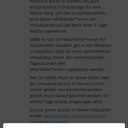
Natürlich wären in diesem Fall auch
entsprechend 5 Urlaubstage für eine
Woche fällig. Um dies zu kompensieren,
wird diesen Mitarbeiter*innen ein
Urlaubsanspruch auf Basis einer 5-Tage-
Woche zugewiesen.
Sollte es sich um Mitarbeiter*innen mit
Stundenlohn handeln, gilt es des Weiteren
zu beachten, dass für einen genommenen
Urlaubstag immer die entsprechenden
Tagesstunden den
Mitarbeiter*innen zugewiesen werden.
Wie Du siehst, muss an dieser Stelle zwar
der Urlaubsanspruch in Personio nicht
immer wieder neu berechnet werden,
jedoch muss darauf geachtet werden, für
welche Tage Urlaub eingetragen wird.
Schaue gerne einmal in diesen Helpcenter
Artikel:
Best Practice: Teilzeitmitarbeiter
und Werkstudenten