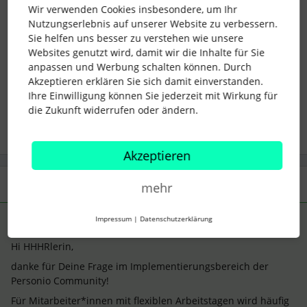
Viele Grüße
Wir verwenden Cookies insbesondere, um Ihr
Marc
Nutzungserlebnis auf unserer Website zu verbessern.
Sie helfen uns besser zu verstehen wie unsere
Websites genutzt wird, damit wir die Inhalte für Sie
anpassen und Werbung schalten können. Durch
Akzeptieren erklären Sie sich damit einverstanden.
Ihre Einwilligung können Sie jederzeit mit Wirkung für
urlaub
abwesenheiten
Teilzeit
die Zukunft widerrufen oder ändern.
Akzeptieren
1 Antwort
mehr
Impressum
|
Datenschutzerklärung
Anonymous
Forum|Forum|6 years ago
ANTWORT
A
Hi HHHRlerin,
danke für Deine Frage im Implementierungsbereich der
Personio Community!
Für Mitarbeiter*innen mit flexiblen Arbeitstagen wird häufig