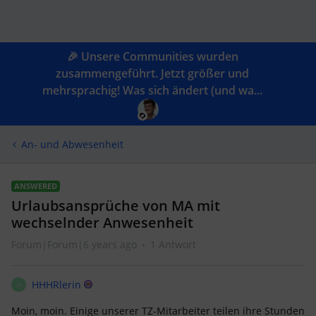
🎉 Unsere Communities wurden
zusammengeführt. Jetzt größer und
mehrsprachig! Was sich ändert (und wa...
An- und Abwesenheit
ANSWERED
Urlaubsansprüche von MA mit
wechselnder Anwesenheit
Forum|Forum|6 years ago
1 Antwort
HHHRlerin
H
Moin, moin. Einige unserer TZ-Mitarbeiter teilen ihre Stunden