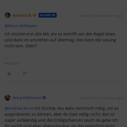
Andrea B.
Forum|Forum|3 years ago
AUTOR*IN
@Nina Hellmann
Ich müsste erst alle MA, die es betrifft von der Regel lösen
und dann es umstellen auf Übertrag. Das kann die Lösung
nicht sein. Oder?
Andrea
Nina Hellmann
Forum|Forum|3 years ago
@Andrea Brust
Ich fürchte, das wäre technisch nötig, um es
ausprobieren zu können, aber du hast völlig recht: das ist
super aufwändig und die Erfolgschancen (auch da gebe ich
dir recht) sind eher überschaubar, da das eigentlich nicht