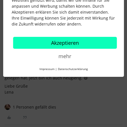
Websites genutzt wird, damit wir die Inhalte für Sie
zum Anstelldatum hinterlegt ist?
anpassen und Werbung schalten können. Durch
Manchmal hängt sich Personio auch auf, dann hilft es
Akzeptieren erklären Sie sich damit einverstanden.
das Kontingent einfach nochmal zuzuweisen. Bspw. zur
Ihre Einwilligung können Sie jederzeit mit Wirkung für
letzten Kontingent Bildung. (Was jedoch seltsam ist, da
die Zukunft widerrufen oder ändern.
es bei Euch mehrere betrifft.)
Sind die Arbeitstage und der Referenzwert (vermutlich
5 Tage) korrekt eingetragen?
Akzeptieren
Wurde in der Vergangenheit eine manuelle Anpassung
auf
einen bestimmten Wert vorgenommen? Checke
mehr
dazu bitte einmal die Abwesenheits Historie.
Mehr fällt mir tatsächlich dann auch nicht mehr ein. :)
Impressum
|
Datenschutzerklärung
Ich freue mich über eine kurze Rückmeldung, an was es
gelegen hat. Jetzt bin ich auch neugierig. 😄
Liebe Grüße
Lena
1 Personen gefällt dies