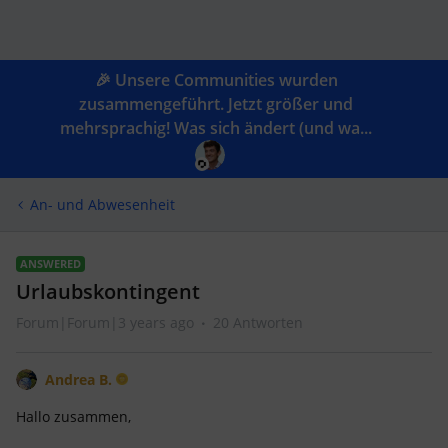
🎉 Unsere Communities wurden
zusammengeführt. Jetzt größer und
mehrsprachig! Was sich ändert (und wa...
An- und Abwesenheit
ANSWERED
Urlaubskontingent
Forum|Forum|3 years ago
20 Antworten
Andrea B.
Hallo zusammen,