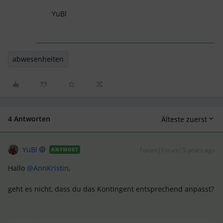
YuBl
abwesenheiten
4 Antworten
Älteste zuerst
YuBl
Forum|Forum|5 years ago
ANTWORT
Hallo
@AnnKristin
,
geht es nicht, dass du das Kontingent entsprechend anpasst?