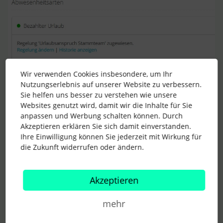
Wir verwenden Cookies insbesondere, um Ihr
Nutzungserlebnis auf unserer Website zu verbessern.
Sie helfen uns besser zu verstehen wie unsere
Websites genutzt wird, damit wir die Inhalte für Sie
also hier, mit dem Stift… dann noch den Kommentar, warum,
anpassen und Werbung schalten können. Durch
und damit ist gut. Denk ich. Würde ich so machen.
Akzeptieren erklären Sie sich damit einverstanden.
Ihre Einwilligung können Sie jederzeit mit Wirkung für
die Zukunft widerrufen oder ändern.
Ob und wie das dann im Lohn/Gehaltsbereich dargestellt
werden könnte, wäre natürlich noch mal eine andere Sache…
Akzeptieren
Viele Grüße,
mehr
YuBl