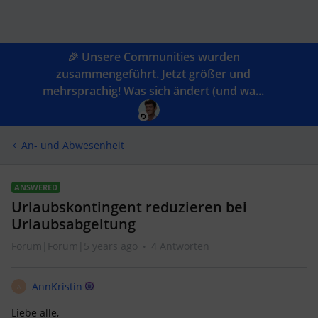
🎉 Unsere Communities wurden
zusammengeführt. Jetzt größer und
mehrsprachig! Was sich ändert (und wa...
An- und Abwesenheit
ANSWERED
Urlaubskontingent reduzieren bei
Urlaubsabgeltung
Forum|Forum|5 years ago
4 Antworten
AnnKristin
A
Liebe alle,