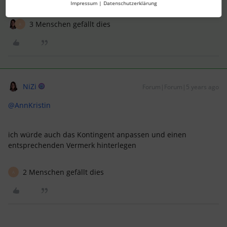
Impressum
|
Datenschutzerklärung
3 Menschen gefällt dies
A
NiZi
Forum|Forum|5 years ago
@AnnKristin
ich würde auch das Kontingent anpassen und einen
entsprechenden Vermerk hinterlegen
2 Menschen gefällt dies
A