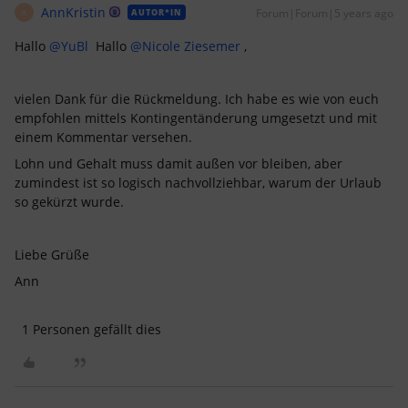
AnnKristin
Forum|Forum|5 years ago
AUTOR*IN
A
Hallo
@YuBl
Hallo
@Nicole Ziesemer
,
vielen Dank für die Rückmeldung. Ich habe es wie von euch
empfohlen mittels Kontingentänderung umgesetzt und mit
einem Kommentar versehen.
Lohn und Gehalt muss damit außen vor bleiben, aber
zumindest ist so logisch nachvollziehbar, warum der Urlaub
so gekürzt wurde.
Liebe Grüße
Ann
1 Personen gefällt dies