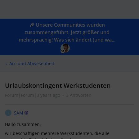
🎉 Unsere Communities wurden
zusammengeführt. Jetzt größer und
mehrsprachig! Was sich ändert (und wa...
An- und Abwesenheit
Urlaubskontingent Werkstudenten
Forum|Forum|3 years ago
3 Antworten
SAM
S
Hallo zusammen,
wir beschäftigen mehrere Werkstudenten, die alle