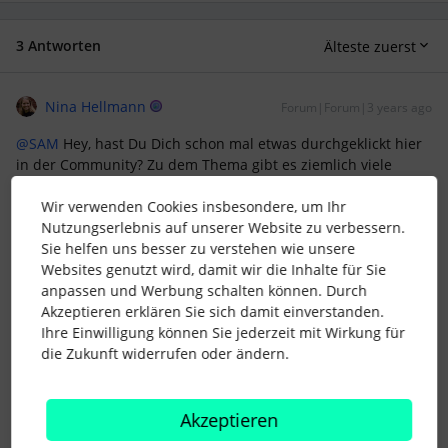
3 Antworten
Älteste zuerst
Nina Hellmann
Forum|Forum|3 years ago
@SAM
Hey, hast Du Dich schon mal etwas durchgeklickt hier
in der Community? Zu dem Thema gibt es ziemlich viele
Beiträge. zum Beispiel diesen hier:
Wir verwenden Cookies insbesondere, um Ihr
Vermute, dass in der Masterclass noch ein dritter Schritt
Nutzungserlebnis auf unserer Website zu verbessern.
vorgeschlagen wurde, der beinhaltet, dass bei einem
Sie helfen uns besser zu verstehen wie unsere
Urlaubskontingent von 0 Tagen unterjährig geguckt wird,
Websites genutzt wird, damit wir die Inhalte für Sie
wieviel Arbeitstage / Woche der Werkstudent tatsächlich
anpassen und Werbung schalten können. Durch
durchschnittlich gearbeitet hat und auf Basis dieser Zahl
Akzeptieren erklären Sie sich damit einverstanden.
dann der tatsächliche Anspruch kalkuliert wird. Denn der
Ihre Einwilligung können Sie jederzeit mit Wirkung für
Anspruch des Werkstudent ist ja permanent in Bewegung.
die Zukunft widerrufen oder ändern.
VG!
2 Menschen gefällt dies
Akzeptieren