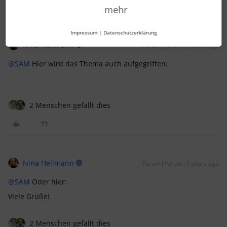
mehr
Impressum
|
Datenschutzerklärung
Nina Hellmann
Forum|Forum|3 years ago
@SAM
Hier wird das Thema auch aufgegriffen:
2 Menschen gefällt dies
Nina Hellmann
Forum|Forum|3 years ago
@SAM
Oder hier:
Viele Grüße!
2 Menschen gefällt dies