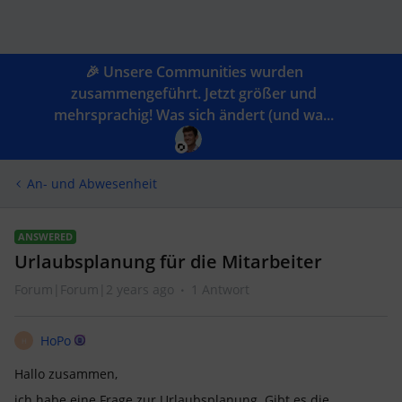
🎉 Unsere Communities wurden
zusammengeführt. Jetzt größer und
mehrsprachig! Was sich ändert (und wa...
An- und Abwesenheit
ANSWERED
Urlaubsplanung für die Mitarbeiter
Forum|Forum|2 years ago
1 Antwort
HoPo
H
Hallo zusammen,
ich habe eine Frage zur Urlaubsplanung. Gibt es die