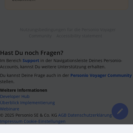
Nutzungsbedingungen für die Personio Voyager
Community
Accessibility statement
Hast Du noch Fragen?
Im Bereich
Support
in der Navigationsleiste Deines Personio-
Accounts, kannst Du weitere Unterstützung erhalten.
Du kannst Deine Frage auch in der
Personio Voyager Community
stellen.
Weitere Informationen
Developer Hub
Überblick Implementierung
Webinare
©
2025
Personio SE & Co. KG
AGB
Datenschutzerklärung
Impressum
Cookie-Einstellungen