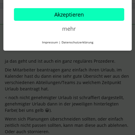
Akzeptieren
1 Antwort
mehr
Ibbi
Forum|Forum|2 years ago
ANTWORT
Impressum
|
Datenschutzerklärung
Guten Morgen HoPo,
ja das geht und ist auch ein ganz reguläres Prozedere.
Die Mitarbeiter beantragen ganz einfach ihren Urlaub, im
Kalender hast du dann eine sehr gute Übersicht wer aus den
verschiedenen Abteilungen/Teams zu welchem Zeitpunkt
Urlaub beantragt hat.
< noch nicht genehmigter Urlaub ist schraffiert dargestellt,
genehmigter Urlaub dann in der jeweiligen hinterlegten
Farbe( bei uns gelb 😀).
Wenn sich Planungen überschneiden sollten, oder einfach
zeitlich nicht passen sollten, kann man diese auch ablehnen.
Oder auch stornieren.