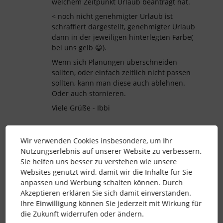
welchem Zeitpunkt Urlaub beantragt hat.
< noch nicht genehmigter Urlaub ist
schraffiert dargestellt, genehmigter Urlaub
dann in der jeweiligen hinterlegten Farbe(
bei uns gelb 😀).
Wenn sich Planungen überschneiden
sollten, oder einfach zeitlich nicht passen
sollten, kann man diese auch ablehnen.
Oder auch stornieren.
Viele Grüße - Ibbi
Wir verwenden Cookies insbesondere, um Ihr
Nutzungserlebnis auf unserer Website zu verbessern.
Sie helfen uns besser zu verstehen wie unsere
kalender
abwesenheiten
Genehmigung
Websites genutzt wird, damit wir die Inhalte für Sie
anpassen und Werbung schalten können. Durch
Akzeptieren erklären Sie sich damit einverstanden.
1 Personen gefällt dies
S
Ihre Einwilligung können Sie jederzeit mit Wirkung für
die Zukunft widerrufen oder ändern.