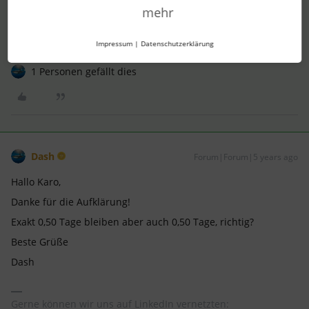
Abwesenheitskontostände manuell anzupassen
. :)
mehr
Viele Grüße,
Karo
Impressum
|
Datenschutzerklärung
1 Personen gefällt dies
Dash
Forum|Forum|5 years ago
Hallo Karo,
Danke für die Aufklärung!
Exakt 0,50 Tage bleiben aber auch 0,50 Tage, richtig?
Beste Grüße
Dash
Gerne können wir uns auf LinkedIn vernetzten: