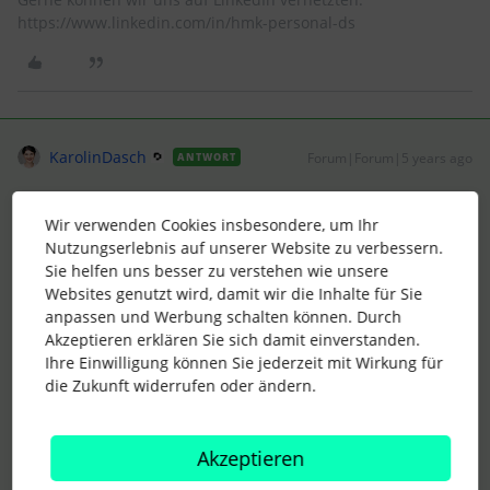
https://www.linkedin.com/in/hmk-personal-ds
KarolinDasch
Forum|Forum|5 years ago
ANTWORT
Guten Morgen
@Dash
,
Wir verwenden Cookies insbesondere, um Ihr
grundsätzlich werden jährliche Ansprüche, die mindestens
Nutzungserlebnis auf unserer Website zu verbessern.
einen halben Tag ergeben, automatisch aufgerundet. So
Sie helfen uns besser zu verstehen wie unsere
werden zum Beispiel aus 24,8 Tagen in Personio 25 Tage. Ist
Websites genutzt wird, damit wir die Inhalte für Sie
dagegen der Anspruch weniger als 0,5 wird er mit zwei
anpassen und Werbung schalten können. Durch
Dezimalstellen abgebildet (z.B. 14,22 Tage = 14,22 Tage).
Akzeptieren erklären Sie sich damit einverstanden.
Ausnahmen hiervon bestehen zum Beispiel, sofern
Ihre Einwilligung können Sie jederzeit mit Wirkung für
ein
Vertragsende
oder ein
Ende des
die Zukunft widerrufen oder ändern.
Arbeitsverhältnisses
im
Mitarbeiterprofil
hinterlegt ist. In diesen
Fällen wird der Anspruch
nicht
gerundet.
Wenn man von dieser Logik abweichen möchte, hat man wie
Akzeptieren
Du schon sagst natürlich jederzeit die Möglichkeit, die