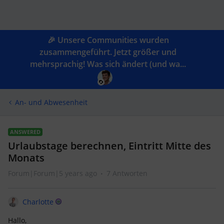
🎉 Unsere Communities wurden
zusammengeführt. Jetzt größer und
mehrsprachig! Was sich ändert (und wa...
An- und Abwesenheit
ANSWERED
Urlaubstage berechnen, Eintritt Mitte des
Monats
Forum|Forum|5 years ago
7 Antworten
Charlotte
Hallo,