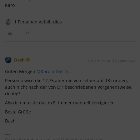
Karo
1 Personen gefällt dies
Dash
Forum|Forum|5 years ago
Guten Morgen
@KarolinDasch
,
Personio wird die 12,75 aber nie von selber auf 13 runden,
auch nicht nach der von Dir beschriebenen Vorgehensweise,
richtig?
Also ich musste das m.E. immer manuell korrigieren.
Beste Grüße
Dash
Gerne können wir uns auf LinkedIn vernetzten: