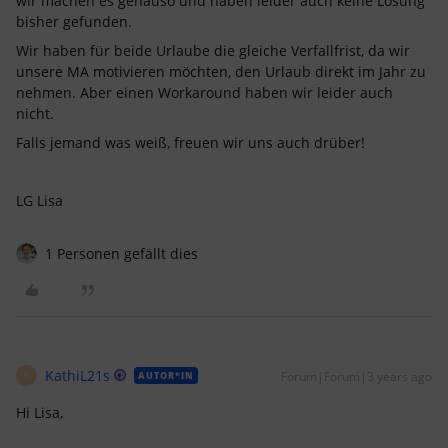
wir machen es genauso und haben leider auch keine Lösung
bisher gefunden.
Wir haben für beide Urlaube die gleiche Verfallfrist, da wir
unsere MA motivieren möchten, den Urlaub direkt im Jahr zu
nehmen. Aber einen Workaround haben wir leider auch
nicht.
Falls jemand was weiß, freuen wir uns auch drüber!
LG Lisa
1 Personen gefällt dies
KathiL21s
Forum|Forum|3 years ago
AUTOR*IN
K
Hi Lisa,