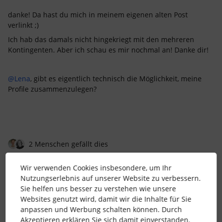
danke! Da hast du mich in meinem eigenen alten Post
verlinkt ;)
Ich hab das damals nicht hingekriegt mit den mehreren
Kontingenten. Aber ich schau es mir nochmal an! Danke dir!
@Lena
, gibt es eigentlich technisch die Möglichkeit, meine
Profile zusammenzulegen?
2 Menschen gefällt dies
Wir verwenden Cookies insbesondere, um Ihr
Nutzungserlebnis auf unserer Website zu verbessern.
Sie helfen uns besser zu verstehen wie unsere
Websites genutzt wird, damit wir die Inhalte für Sie
Lena
Forum|Forum|3 years ago
anpassen und Werbung schalten können. Durch
Akzeptieren erklären Sie sich damit einverstanden.