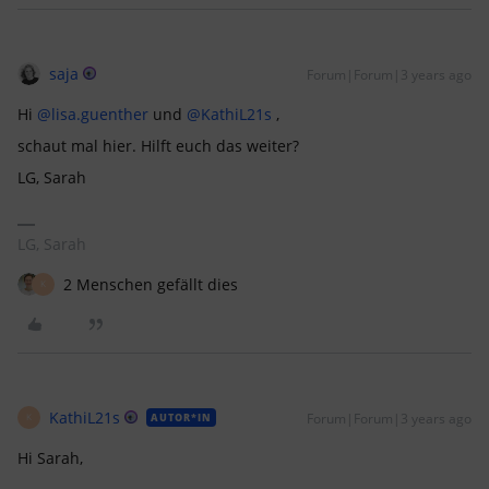
saja
Forum|Forum|3 years ago
Hi
@lisa.guenther
und
@KathiL21s
,
schaut mal hier. Hilft euch das weiter?
LG, Sarah
LG, Sarah
2 Menschen gefällt dies
K
KathiL21s
Forum|Forum|3 years ago
AUTOR*IN
K
Hi Sarah,