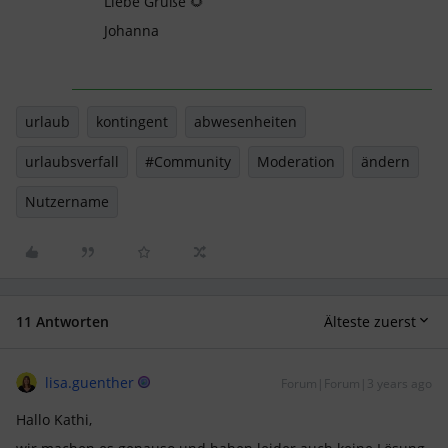
Liebe Grüße 🌻
Johanna
urlaub
kontingent
abwesenheiten
urlaubsverfall
#Community
Moderation
ändern
Nutzername
11 Antworten
Älteste zuerst
lisa.guenther
Forum|Forum|3 years ago
Hallo Kathi,