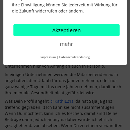
Hallo zusammen,
Ihre Einwilligung können Sie jederzeit mit Wirkung für
@KathiL21s
habt ihr überlegt, 2 Abwesenheitsarten
die Zukunft widerrufen oder ändern.
anzulegen? Das ist noch so mit die einfachste Lösung, die mir
dazu einfällt.
Wie oft kommt das denn vor, dass Mitarbeitende so viel mit
Akzeptieren
ins neue Jahr nehmen, dass dies auch ihren gesetzlichen
Urlaubsanspruch betrifft?
mehr
Ich kenne es von den meisten Unternehmen so, wie
@lisa.guenther
es bei sich handhabt, vielen Dank für Deine
Impressum
|
Datenschutzerklärung
Einschätzung an dieser Stelle. Hin und wieder unterscheiden
Unternehmen hier von Anfang an auch in Personio.
In einigen Unternehmen werden die Mitarbeitenden auch
angehalten, den Urlaub für das Jahr zu nehmen, oder nur
ganz wenige Tage mit ins neue Jahr zu nehmen, damit auch
ihre mentale Gesundheit nicht gefährdet wird.
Was Dein Profil angeht,
@KathiL21s
, da hat Saja ja ganz
treffend gegraben. :) Ich kann sie nicht zusammenfügen.
Wenn Du möchtest, kann ich es löschen, damit sind Deine
Beiträge dann jedoch anonym, daher würde ich ehrlich
gesagt eher davon absehen. Wenn Du zu einem verwandten