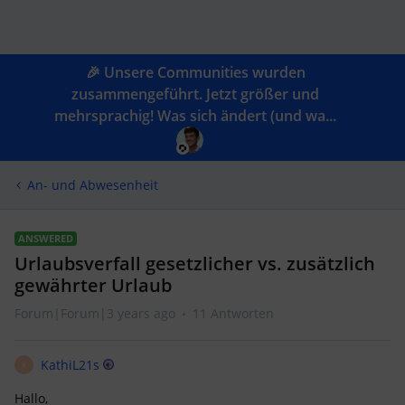
🎉 Unsere Communities wurden
zusammengeführt. Jetzt größer und
mehrsprachig! Was sich ändert (und wa...
An- und Abwesenheit
ANSWERED
Urlaubsverfall gesetzlicher vs. zusätzlich
gewährter Urlaub
Forum|Forum|3 years ago
11 Antworten
KathiL21s
K
Hallo,