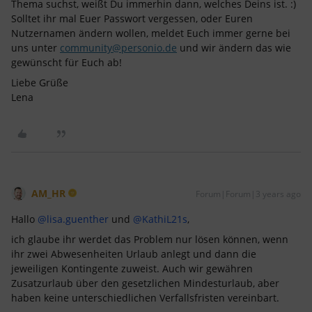
Thema suchst, weißt Du immerhin dann, welches Deins ist. :)
Solltet ihr mal Euer Passwort vergessen, oder Euren
Nutzernamen ändern wollen, meldet Euch immer gerne bei
uns unter
community@personio.de
und wir ändern das wie
gewünscht für Euch ab!
Liebe Grüße
Lena
AM_HR
Forum|Forum|3 years ago
Hallo
@lisa.guenther
und
@KathiL21s
,
ich glaube ihr werdet das Problem nur lösen können, wenn
ihr zwei Abwesenheiten Urlaub anlegt und dann die
jeweiligen Kontingente zuweist. Auch wir gewähren
Zusatzurlaub über den gesetzlichen Mindesturlaub, aber
haben keine unterschiedlichen Verfallsfristen vereinbart.