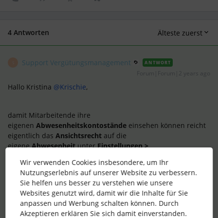
4 Antworten
Älteste zuerst
Support Vergütungsmanagement
ANTWORT
S
Forum|Forum|2 years ago
Hallo Kristina
@Krischie
,
damit Mitarbeitende ihre
eigenen
Abwesenheitskontostände
einsehen können reicht
eigentlich das
Ansichtsrecht
auf die
eigene
Abwesenheit
unter
Einstellungen >
Mitarbeitendenrollen > Zugriffsrechte
. Im
Wir verwenden Cookies insbesondere, um Ihr
Reiter
Abwesenheit
kann dann die Übersicht
Nutzungserlebnis auf unserer Website zu verbessern.
zum
Kontostand
aufgerufen werden.
Sie helfen uns besser zu verstehen wie unsere
Websites genutzt wird, damit wir die Inhalte für Sie
anpassen und Werbung schalten können. Durch
Geht es um andere Kolleg*innen, ist es tatsächlich so, dass
Akzeptieren erklären Sie sich damit einverstanden.
die noch ausstehenden
Abwesenheiten
wirklich nur dann