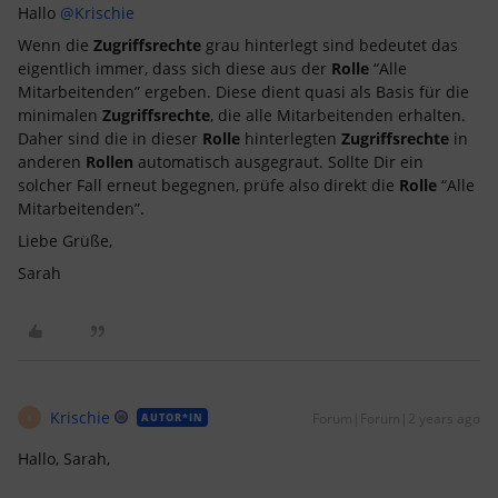
Hallo
@Krischie
Wenn die
Zugriffsrechte
grau hinterlegt sind bedeutet das
eigentlich immer, dass sich diese aus der
Rolle
“Alle
Mitarbeitenden” ergeben. Diese dient quasi als Basis für die
minimalen
Zugriffsrechte
, die alle Mitarbeitenden erhalten.
Daher sind die in dieser
Rolle
hinterlegten
Zugriffsrechte
in
anderen
Rollen
automatisch ausgegraut. Sollte Dir ein
solcher Fall erneut begegnen, prüfe also direkt die
Rolle
“Alle
Mitarbeitenden”.
Liebe Grüße,
Sarah
Krischie
Forum|Forum|2 years ago
AUTOR*IN
K
Hallo, Sarah,