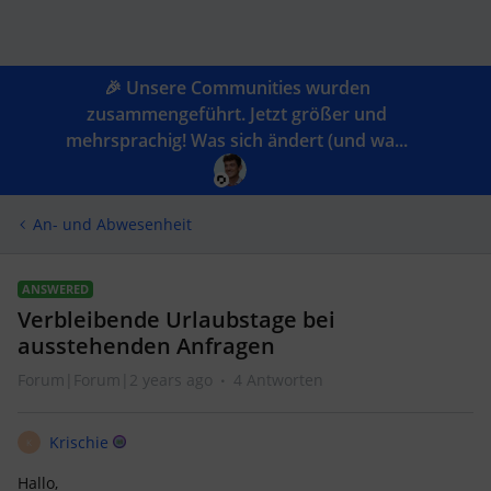
🎉 Unsere Communities wurden
zusammengeführt. Jetzt größer und
mehrsprachig! Was sich ändert (und wa...
An- und Abwesenheit
ANSWERED
Verbleibende Urlaubstage bei
ausstehenden Anfragen
Forum|Forum|2 years ago
4 Antworten
Krischie
K
Hallo,