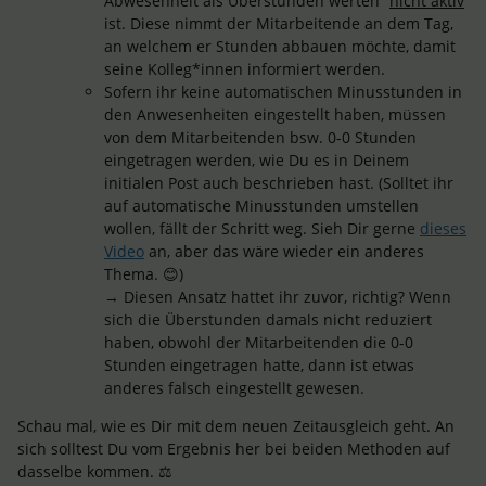
Abwesenheit als Überstunden werten”
nicht aktiv
ist. Diese nimmt der Mitarbeitende an dem Tag,
an welchem er Stunden abbauen möchte, damit
seine Kolleg*innen informiert werden.
Sofern ihr keine automatischen Minusstunden in
den Anwesenheiten eingestellt haben, müssen
von dem Mitarbeitenden bsw. 0-0 Stunden
eingetragen werden, wie Du es in Deinem
initialen Post auch beschrieben hast. (Solltet ihr
auf automatische Minusstunden umstellen
wollen, fällt der Schritt weg. Sieh Dir gerne
dieses
Video
an, aber das wäre wieder ein anderes
Thema. 😊)
→ Diesen Ansatz hattet ihr zuvor, richtig? Wenn
sich die Überstunden damals nicht reduziert
haben, obwohl der Mitarbeitenden die 0-0
Stunden eingetragen hatte, dann ist etwas
anderes falsch eingestellt gewesen.
Schau mal, wie es Dir mit dem neuen Zeitausgleich geht. An
sich solltest Du vom Ergebnis her bei beiden Methoden auf
dasselbe kommen. ⚖️