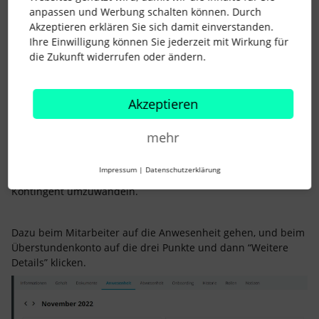
VG Nadine
anpassen und Werbung schalten können. Durch
Akzeptieren erklären Sie sich damit einverstanden.
Ihre Einwilligung können Sie jederzeit mit Wirkung für
die Zukunft widerrufen oder ändern.
Akzeptieren
AlexB
Forum|Forum|3 years ago
Moin
@KchlingNadine
,
mehr
Impressum
|
Datenschutzerklärung
ok, dann dürfte das Problem jetzt sein die Überstunden in ein
Kontingent umzuwandeln.
Dazu beim Mitarbeiter auf die Anwesenheit gehen, und beim
Überstundenkonto auf die drei Punkte und dann “Weitere
Details” klicken.