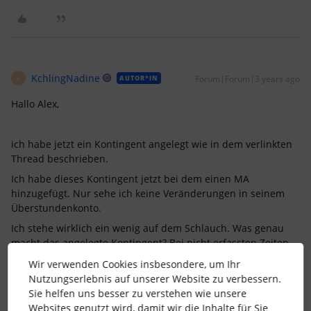
KchlingNadine
Forum|Forum|3 years ago
AUTOR*IN
K
Hallo Alex,
ich habe jetzt ein Kontingent angelegt wie in dem verlinkten
Thread beschrieben.
Ich habe dieses Kontingent jetzt bei dem einen MA
hinzugefügt. Nur sehe ich keine Veränderungen in seinem
Überstundenkonto.
Ich stehe wirklich ein wenig auf dem Schlauch. Was genau
macht das angelegte Kontingent? Bei nicht erfassten Zeiten
an Tagen, die mit der Abwesenheitsart “Überstundenabbau”
Wir verwenden Cookies insbesondere, um Ihr
wird das Überstundenbudget benutzt?
Nutzungserlebnis auf unserer Website zu verbessern.
Muss dennoch das 0:00 - 0:00 eingegeben werden?
Sie helfen uns besser zu verstehen wie unsere
Websites genutzt wird, damit wir die Inhalte für Sie