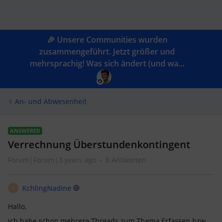
🎉 Unsere Communities wurden
zusammengeführt. Jetzt größer und
mehrsprachig! Was sich ändert (und wa...
An- und Abwesenheit
ANSWERED
Verrechnung Überstundenkontingent
Forum|Forum|3 years ago
8 Antworten
KchlingNadine
K
Hallo,
ich habe schon mehrere Threads zum Thema Erfassen bzw.