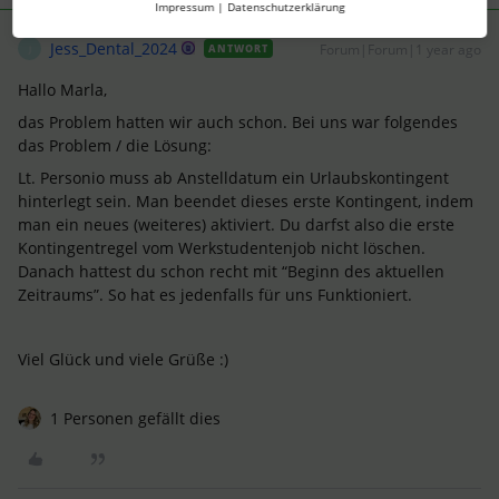
Impressum
|
Datenschutzerklärung
Jess_Dental_2024
Forum|Forum|1 year ago
ANTWORT
J
Hallo Marla,
das Problem hatten wir auch schon. Bei uns war folgendes
das Problem / die Lösung:
Lt. Personio muss ab Anstelldatum ein Urlaubskontingent
hinterlegt sein. Man beendet dieses erste Kontingent, indem
man ein neues (weiteres) aktiviert. Du darfst also die erste
Kontingentregel vom Werkstudentenjob nicht löschen.
Danach hattest du schon recht mit “Beginn des aktuellen
Zeitraums”. So hat es jedenfalls für uns Funktioniert.
Viel Glück und viele Grüße :)
1 Personen gefällt dies