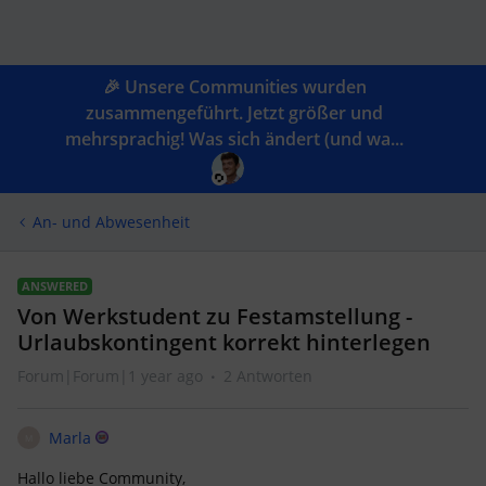
🎉 Unsere Communities wurden
zusammengeführt. Jetzt größer und
mehrsprachig! Was sich ändert (und wa...
An- und Abwesenheit
ANSWERED
Von Werkstudent zu Festamstellung -
Urlaubskontingent korrekt hinterlegen
Forum|Forum|1 year ago
2 Antworten
Marla
M
Hallo liebe Community,