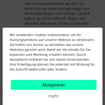
man ein neues (weiteres) aktiviert. Du
darfst also die erste Kontingentregel vom
Werkstudentenjob nicht löschen. Danach
hattest du schon recht mit “Beginn des
aktuellen Zeitraums”. So hat es jedenfalls
für uns Funktioniert.
Wir verwenden Cookies insbesondere, um Ihr
Nutzungserlebnis auf unserer Website zu verbessern.
Viel Glück und viele Grüße :)
Sie helfen uns besser zu verstehen wie unsere
Websites genutzt wird, damit wir die Inhalte für Sie
anpassen und Werbung schalten können. Durch
Akzeptieren erklären Sie sich damit einverstanden.
Werkstudent
urlaubskontingent
Kontingentregel
Ihre Einwilligung können Sie jederzeit mit Wirkung für
die Zukunft widerrufen oder ändern.
Festanstellung
Akzeptieren
mehr
2 Antworten
Älteste zuerst