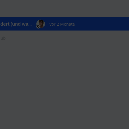
ert (und wa...
vor 2 Monate
aub