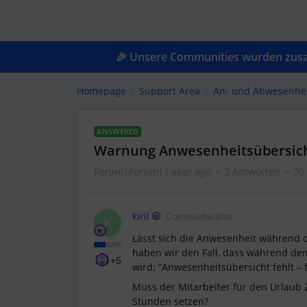
🎉 Unsere Communities wurden zusam
Homepage
Support Area
An- und Abwesenhe
ANSWERED
Warnung Anwesenheitsübersicht
Forum|Forum|1 year ago
2 Antworten
70
kiril
Communicator
K
Lässt sich die Anwesenheit während d
haben wir den Fall, dass während d
+5
wird: “Anwesenheitsübersicht fehlt – f
Muss der Mitarbeiter für den Urlaub Z
Stunden setzen?