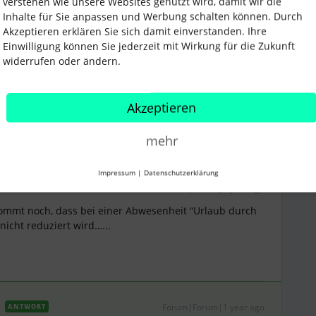
verstehen wie unsere Websites genutzt wird, damit wir die
Inhalte für Sie anpassen und Werbung schalten können. Durch
Akzeptieren erklären Sie sich damit einverstanden. Ihre
Einwilligung können Sie jederzeit mit Wirkung für die Zukunft
vacation
widerrufen oder ändern.
Teilen
Akzeptieren
mehr
Älteste zuerst
Impressum
|
Datenschutzerklärung
Forum|Forum|1 year ago
kommt noch, dass bei einer Abwesenheit “Urlaub durch
icht reduziert wird…...
Forum|Forum|1 year ago
ANTWORT