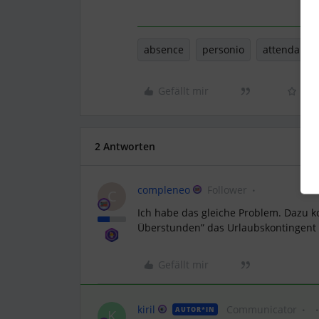
absence
personio
attendance
Gefällt mir
2 Antworten
compleneo
Follower
C
Ich habe das gleiche Problem. Dazu 
Überstunden” das Urlaubskontingent n
Gefällt mir
kiril
Communicator
AUTOR*IN
K