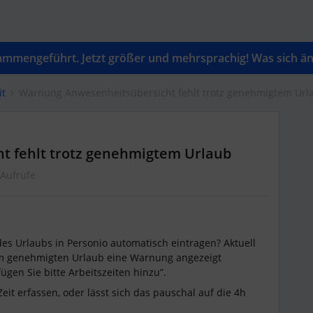
mengeführt. Jetzt größer und mehrsprachig! Was sich änd
it
Warnung Anwesenheitsübersicht fehlt trotz genehmigtem Url
 fehlt trotz genehmigtem Urlaub
 Aufrufe
es Urlaubs in Personio automatisch eintragen? Aktuell
em genehmigten Urlaub eine Warnung angezeigt
ügen Sie bitte Arbeitszeiten hinzu”.
eit erfassen, oder lässt sich das pauschal auf die 4h