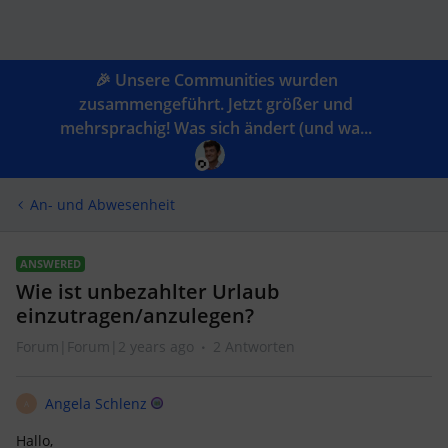
🎉 Unsere Communities wurden
zusammengeführt. Jetzt größer und
mehrsprachig! Was sich ändert (und wa...
An- und Abwesenheit
ANSWERED
Wie ist unbezahlter Urlaub
einzutragen/anzulegen?
Forum|Forum|2 years ago
2 Antworten
Angela Schlenz
A
Hallo,