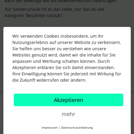
kann der jeweilige MA die Abwesenheitsart beantragen.
Für Sonderurlaub ist es das selbe, nur das du die
Kategorie ”Bezahlter Urlaub”.
Konnte ich dir helfen?
Wir verwenden Cookies insbesondere, um Ihr
LG
Nutzungserlebnis auf unserer Website zu verbessern.
Sie helfen uns besser zu verstehen wie unsere
Melina
Websites genutzt wird, damit wir die Inhalte für Sie
anpassen und Werbung schalten können. Durch
2 Menschen gefällt dies
S
A
Akzeptieren erklären Sie sich damit einverstanden.
Ihre Einwilligung können Sie jederzeit mit Wirkung für
die Zukunft widerrufen oder ändern.
Akzeptieren
Support Vergütungsmanagement
S
Forum|Forum|2 years ago
mehr
Hallo
@Angela Schlenz
,
Impressum
|
Datenschutzerklärung
Danke für Deine Frage. Grundsätzlich kann ich
@Mell
nur