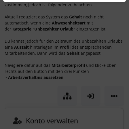
zustimmen, jedoch ist folgender zu beachten.
Aktuell reduziert das System das
Gehalt
noch nicht
automatisch, wenn eine
Abwesenheitsart
mit
der
Kategorie
"
Unbezahlter Urlaub
" eingetragen ist.
Du kannst jedoch für den Zeitraum des unbezahlten Urlaubs
eine
Auszeit
hinterlegen im
Profil
des entsprechenden
Mitarbeitenden. Dann wird das
Gehalt
angepasst.
Navigiere dafür auf das
Mitarbeiterprofil
und klicke oben
rechts auf den Button mit den drei Punkten
>
Arbeitsverhältnis aussetzen
: