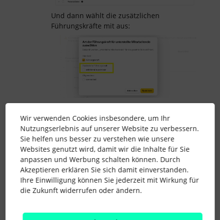
Und dann wählt die zusätzlichen
Führungskräfte mit aus:
Wir verwenden Cookies insbesondere, um Ihr
Inzwischen ist es so: Hat ein*e
Nutzungserlebnis auf unserer Website zu verbessern.
Mitarbeitende*r Zugriff auf die
Sie helfen uns besser zu verstehen wie unsere
Abwesenheiten unter den Berechtigungen,
Websites genutzt wird, damit wir die Inhalte für Sie
sieht sie/er diese Abwesenheiten auch im
anpassen und Werbung schalten können. Durch
Kalender (so lange er auch Zugriff auf das
Akzeptieren erklären Sie sich damit einverstanden.
Öffentliche Profil hat 🤓).
Ihre Einwilligung können Sie jederzeit mit Wirkung für
Ganz liebe Grüße,
die Zukunft widerrufen oder ändern.
Johanna