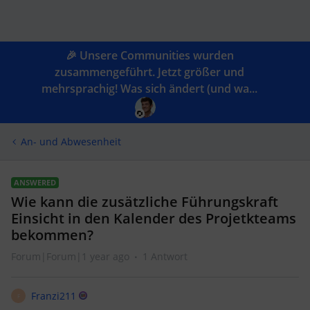
🎉 Unsere Communities wurden
zusammengeführt. Jetzt größer und
mehrsprachig! Was sich ändert (und wa...
An- und Abwesenheit
ANSWERED
Wie kann die zusätzliche Führungskraft
Einsicht in den Kalender des Projetkteams
bekommen?
Forum|Forum|1 year ago
1 Antwort
Franzi211
F