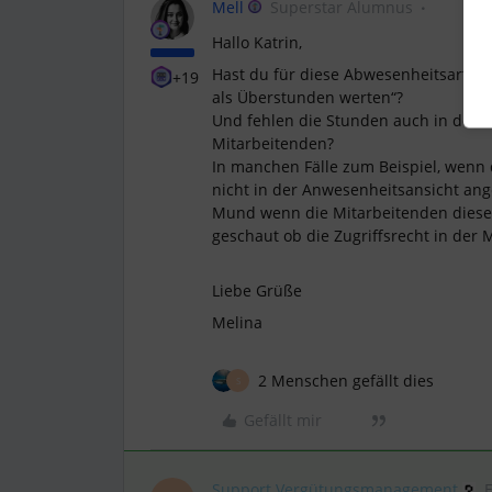
Mell
Superstar Alumnus
Hallo Katrin,
Hast du für diese Abwesenheitsart „
+19
als Überstunden werten“?
Und fehlen die Stunden auch in der 
Mitarbeitenden?
In manchen Fälle zum Beispiel, wenn
nicht in der Anwesenheitsansicht ang
Mund wenn die Mitarbeitenden diese 
geschaut ob die Zugriffsrecht in der M
Liebe Grüße
Melina
2 Menschen gefällt dies
S
Gefällt mir
Support Vergütungsmanagement