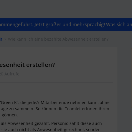
mengeführt. Jetzt größer und mehrsprachig! Was sich änd
it
Wie kann ich eine bezahlte Abwesenheit erstellen?
esenheit erstellen?
20 Aufrufe
 “Green K”, die jede/r Mitarbeitende nehmen kann, ohne
age zu sammeln. So können die TeamleiterInnen ihren
se gönnen.
 als Abwesenheit gezählt. Personio zählt diese auch
d sie auch nicht als Anwesenheit gerechnet, sonder