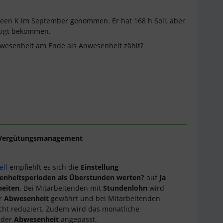
reen K im September genommen. Er hat 168 h Soll, aber
ätigt bekommen.
bwesenheit am Ende als Anwesenheit zählt?
Vergütungsmanagement
ll
empfiehlt es sich die
Einstellung
nheitsperioden als Überstunden werten?
auf
Ja
eiten
. Bei Mitarbeitenden mit
Stundenlohn
wird
er
Abwesenheit
gewährt und bei Mitarbeitenden
cht reduziert. Zudem wird das monatliche
f der
Abwesenheit
angepasst.