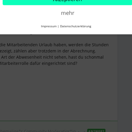
Forum|Forum|2 years ago
mehr
Anwesenheiten während dieser Art von Abwesenheiten
Impressum
|
Datenschutzerklärung
Lohnbuchhaltung oder nur in der Ansicht des
 die Mitarbeitenden Urlaub haben, werden die Stunden
ezeigt, zählen aber trotzdem in der Abrechnung.
Art der Abwesenheit nicht sehen, hast du schonmal
itarbeiterrolle dafür eingerichtet sind?
Ehemalige*r Community Moderatior*in
ANTWORT