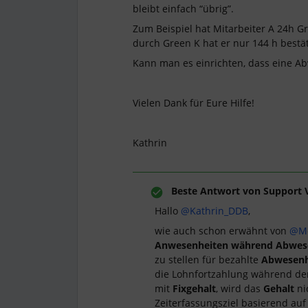
bleibt einfach “übrig”.
Zum Beispiel hat Mitarbeiter A 24h G
durch Green K hat er nur 144 h best
Kann man es einrichten, dass eine A
Vielen Dank für Eure Hilfe!
Kathrin
Beste Antwort von
Support 
Hallo
@Kathrin_DDB
,
wie auch schon erwähnt von
@Me
Anwesenheiten während Abwese
zu stellen für bezahlte
Abwesenh
die Lohnfortzahlung während d
mit
Fixgehalt
, wird das
Gehalt
ni
Zeiterfassungsziel basierend au