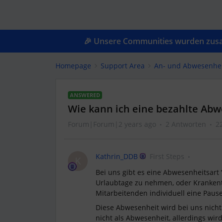
🎉 Unsere Communities wurden zusam
Homepage
Support Area
An- und Abwesenhe
ANSWERED
Wie kann ich eine bezahlte Abw
Forum|Forum|2 years ago
2 Antworten
2
Kathrin_DDB
First Steps
K
Bei uns gibt es eine Abwesenheitsart
Urlaubtage zu nehmen, oder Krankent
Mitarbeitenden individuell eine Pau
Diese Abwesenheit wird bei uns nicht
nicht als Abwesenheit, allerdings wir