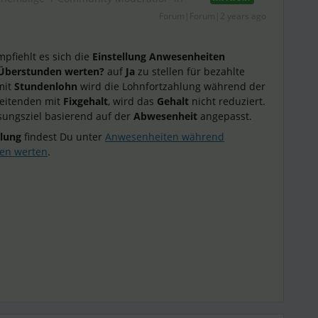
Forum|Forum|2 years ago
pfiehlt es sich die
Einstellung Anwesenheiten
 Überstunden werten?
auf
Ja
zu stellen für bezahlte
mit
Stundenlohn
wird die Lohnfortzahlung während der
eitenden mit
Fixgehalt
, wird das
Gehalt
nicht reduziert.
sungsziel basierend auf der
Abwesenheit
angepasst.
llung
findest Du unter
Anwesenheiten während
en werten
.