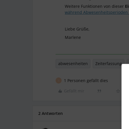
Weitere Funktionen von dieser
Ei
während Abwesenheitsperioden 
Liebe Grüße,
Marlene
abwesenheiten
Zeiterfassung
1 Personen gefällt dies
S
Gefällt mir
2 Antworten