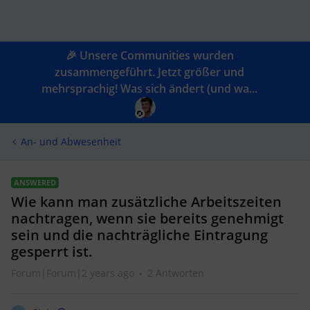
🎉 Unsere Communities wurden
zusammengeführt. Jetzt größer und
mehrsprachig! Was sich ändert (und wa...
An- und Abwesenheit
ANSWERED
Wie kann man zusätzliche Arbeitszeiten
nachtragen, wenn sie bereits genehmigt
sein und die nachträgliche Eintragung
gesperrt ist.
Forum|Forum|2 years ago
2 Antworten