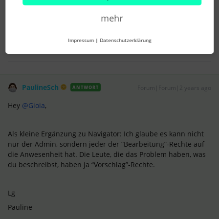
Anker lichten und Segel setzen! Volle Kraft voraus in Richtung
Zukunft.
mehr
2 Menschen gefällt dies
Impressum
|
Datenschutzerklärung
PaulineSch
Forum|Forum|2 years ago
ANTWORT
Hey
@Gioia
,
Als kleine Ergänzung zu Navigator: Ich glaube es kann nicht
nur der Admin, sondern jeder der “Bearbeitung”-Rechte auf
die Anwesenheit hat. Die Leute, die das Problem haben, was
du beschreibst, haben ja “Vorschlag”-Rechte.
Lg
Pauline