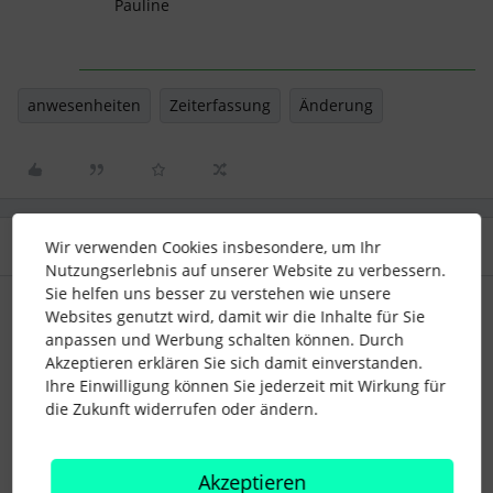
Pauline
anwesenheiten
Zeiterfassung
Änderung
2 Antworten
Wir verwenden Cookies insbesondere, um Ihr
Älteste zuerst
Nutzungserlebnis auf unserer Website zu verbessern.
Sie helfen uns besser zu verstehen wie unsere
Navigator
Forum|Forum|2 years ago
Websites genutzt wird, damit wir die Inhalte für Sie
anpassen und Werbung schalten können. Durch
Moin
@Gioia
Akzeptieren erklären Sie sich damit einverstanden.
Ihre Einwilligung können Sie jederzeit mit Wirkung für
nachtragen von Zeiten in einem bereits genehmigten /
die Zukunft widerrufen oder ändern.
gesperrten Zeitraum kann nur noch der Admin soweit ich
weiß.
Akzeptieren