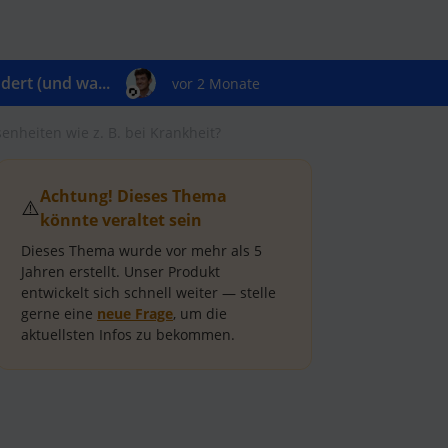
ert (und wa...
vor 2 Monate
enheiten wie z. B. bei Krankheit?
Achtung! Dieses Thema
⚠️
könnte veraltet sein
Dieses Thema wurde vor mehr als
5
Jahren
erstellt.
Unser Produkt
entwickelt sich schnell weiter — stelle
gerne eine
neue Frage
, um die
aktuellsten Infos zu bekommen.