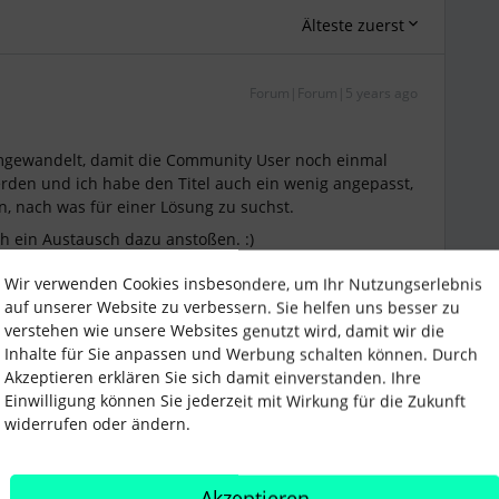
Älteste zuerst
Forum|Forum|5 years ago
umgewandelt, damit die Community User noch einmal
den und ich habe den Titel auch ein wenig angepasst,
n, nach was für einer Lösung zu suchst.
ch ein Austausch dazu anstoßen. :)
Wir verwenden Cookies insbesondere, um Ihr Nutzungserlebnis
auf unserer Website zu verbessern. Sie helfen uns besser zu
verstehen wie unsere Websites genutzt wird, damit wir die
Inhalte für Sie anpassen und Werbung schalten können. Durch
Akzeptieren erklären Sie sich damit einverstanden. Ihre
Einwilligung können Sie jederzeit mit Wirkung für die Zukunft
widerrufen oder ändern.
Akzeptieren