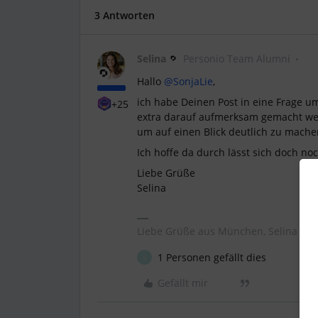
3 Antworten
Selina
Personio Team Alumni
Hallo
@SonjaLie
,
ich habe Deinen Post in eine Frage 
+25
extra darauf aufmerksam gemacht wer
um auf einen Blick deutlich zu mache
Ich hoffe da durch lässt sich doch no
Liebe Grüße
Selina
Liebe Grüße aus München, Selina ✨
1 Personen gefällt dies
S
Gefällt mir