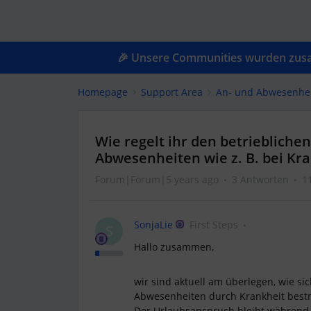
🎉 Unsere Communities wurden zusam
Homepage
Support Area
An- und Abwesenhe
Wie regelt ihr den betriebliche
Abwesenheiten wie z. B. bei Kr
Forum|Forum|5 years ago
3 Antworten
1
SonjaLie
First Steps
S
Hallo zusammen,
wir sind aktuell am überlegen, wie s
Abwesenheiten durch Krankheit best
Der Urlaubsanspruch bleibt während d