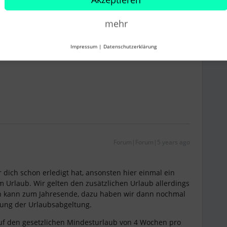
Forum|Forum|5 years ago
mehr
für nächste Fragen ;)
Impressum
|
Datenschutzerklärung
Forum|Forum|5 years ago
r dich schon erledigt hat, ansonsten hier einmal ein
Urlaub. Wir gelten den zusätzlichen Urlaub allerdings
n kann zum Jahresende, dazu haben wir dann nochmal
nung der Urlaubsabgeltung.
uf den gesetzlichen Mindesturlaub von 4 Wochen pro