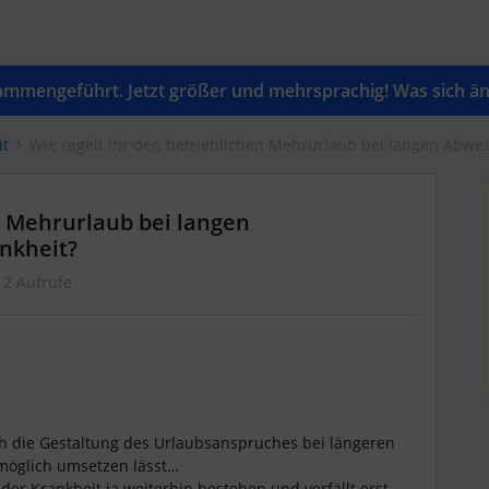
mengeführt. Jetzt größer und mehrsprachig! Was sich änd
it
Wie regelt ihr den betrieblichen Mehrurlaub bei langen Abwes
n Mehrurlaub bei langen
ankheit?
12 Aufrufe
ich die Gestaltung des Urlaubsanspruches bei längeren
möglich umsetzen lässt…
er Krankheit ja weiterhin bestehen und verfällt erst