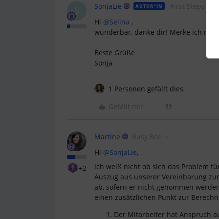
SonjaLie
First Steps
AUTOR*IN
S
Hi
@Selina
,
wunderbar, danke dir! Merke ich mir 
Beste Grüße
Sonja
1 Personen gefällt dies
Gefällt mir
Martine
Busy Bee
Hi
@SonjaLie
,
ich weiß nicht ob sich das Problem fü
+2
Auszug aus unserer Vereinbarung zum 
ab, sofern er nicht genommen werde
einen zusätzlichen Punkt zur Berech
Der Mitarbeiter hat Anspruch a