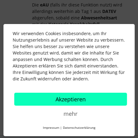
Die
eAU
(falls ihr diese Funktion nutzt) wird
allerdings weiterhin ab Tag 1 aus
DATEV
abgerufen, sobald eine
Abwesenheitsart
mit der
Kategorie Krankheitsfall
eingetragen wird.
Wir verwenden Cookies insbesondere, um Ihr
Nutzungserlebnis auf unserer Website zu verbessern.
Sie helfen uns besser zu verstehen wie unsere
Liebe Grüße,
Websites genutzt wird, damit wir die Inhalte für Sie
Marlene
anpassen und Werbung schalten können. Durch
Akzeptieren erklären Sie sich damit einverstanden.
Ihre Einwilligung können Sie jederzeit mit Wirkung für
die Zukunft widerrufen oder ändern.
abwesenheiten
krankheit
Attest
DATEV
Abwesenheit
krankmeldung
eAU
Akzeptieren
mehr
1 Personen gefällt dies
S
Impressum
|
Datenschutzerklärung