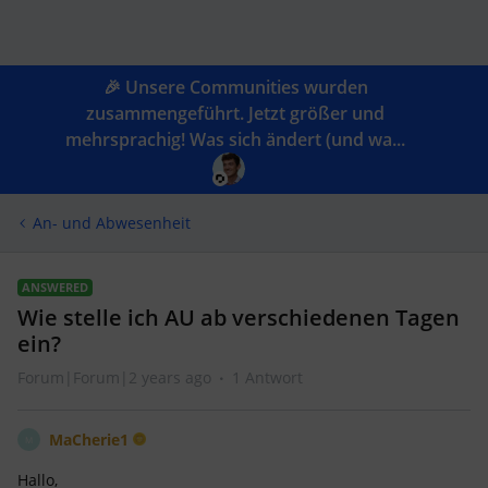
🎉 Unsere Communities wurden
zusammengeführt. Jetzt größer und
mehrsprachig! Was sich ändert (und wa...
An- und Abwesenheit
ANSWERED
Wie stelle ich AU ab verschiedenen Tagen
ein?
Forum|Forum|2 years ago
1 Antwort
MaCherie1
M
Hallo,