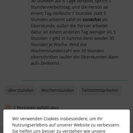
30 Stunden auf 6 Tage verteilst, sprich 5
Stunden/Arbeitstag, und die Person an
einem Tag vielleicht 7 Stunden statt 5
Stunden arbeitet zählt es
zunächst
als
Überstunde, außer die Person arbeitet
dafür an einem anderen Tag weniger als 5
Stunden = gibt in Summe dann wieder 30
Stunden je Woche. Wird die
Wochenstundenzahl von 30 Stunden
überschritten laufen die Überstunden dann
aufs Zeitkonto.
überstunden
Wochenstunden
Teilzeitmitarbeiter
1 Personen gefällt dies
S
Wir verwenden Cookies insbesondere, um Ihr
Nutzungserlebnis auf unserer Website zu verbessern.
Sie helfen uns besser zu verstehen wie unsere