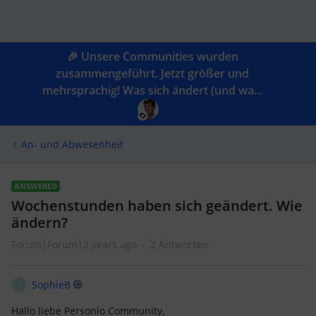
🎉 Unsere Communities wurden
zusammengeführt. Jetzt größer und
mehrsprachig! Was sich ändert (und wa...
An- und Abwesenheit
ANSWERED
Wochenstunden haben sich geändert. Wie
ändern?
Forum|Forum|2 years ago
2 Antworten
SophieB
S
Hallo liebe Personio Community,