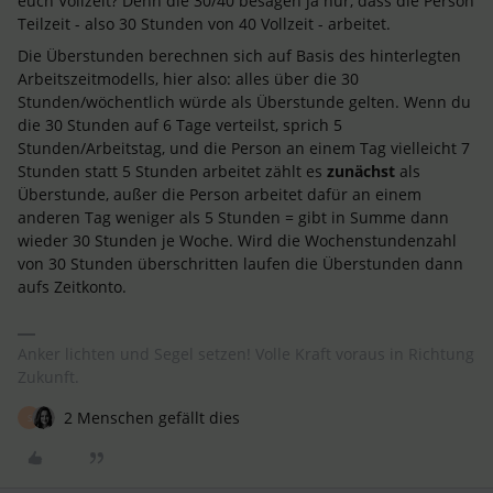
euch Vollzeit? Denn die 30/40 besagen ja nur, dass die Person
Teilzeit - also 30 Stunden von 40 Vollzeit - arbeitet.
Die Überstunden berechnen sich auf Basis des hinterlegten
Arbeitszeitmodells, hier also: alles über die 30
Stunden/wöchentlich würde als Überstunde gelten. Wenn du
die 30 Stunden auf 6 Tage verteilst, sprich 5
Stunden/Arbeitstag, und die Person an einem Tag vielleicht 7
Stunden statt 5 Stunden arbeitet zählt es
zunächst
als
Überstunde, außer die Person arbeitet dafür an einem
anderen Tag weniger als 5 Stunden = gibt in Summe dann
wieder 30 Stunden je Woche. Wird die Wochenstundenzahl
von 30 Stunden überschritten laufen die Überstunden dann
aufs Zeitkonto.
Anker lichten und Segel setzen! Volle Kraft voraus in Richtung
Zukunft.
2 Menschen gefällt dies
S