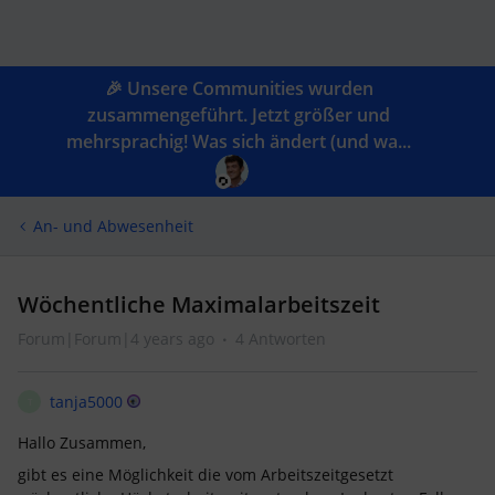
🎉 Unsere Communities wurden
zusammengeführt. Jetzt größer und
mehrsprachig! Was sich ändert (und wa...
An- und Abwesenheit
Wöchentliche Maximalarbeitszeit
Forum|Forum|4 years ago
4 Antworten
tanja5000
T
Hallo Zusammen,
gibt es eine Möglichkeit die vom Arbeitszeitgesetzt