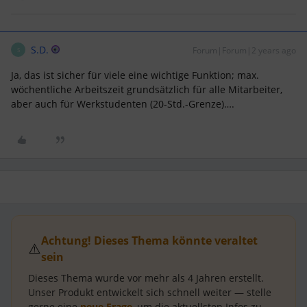
S.D.
Forum|Forum|2 years ago
S
Ja, das ist sicher für viele eine wichtige Funktion; max.
wöchentliche Arbeitszeit grundsätzlich für alle Mitarbeiter,
aber auch für Werkstudenten (20-Std.-Grenze)….
Achtung! Dieses Thema könnte veraltet
⚠️
sein
Dieses Thema wurde vor mehr als
4 Jahren
erstellt.
Unser Produkt entwickelt sich schnell weiter — stelle
gerne eine
neue Frage
, um die aktuellsten Infos zu