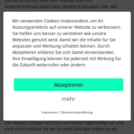
Du selbst kannst über den Standardbericht
Anwesenheitsperioden den Überblick behalten, wer wie
lange arbeitet.
Wir verwenden Cookies insbesondere, um Ihr
Hilft Dir das bereits weiter?
Nutzungserlebnis auf unserer Website zu verbessern.
Liebe Grüße,
Sie helfen uns besser zu verstehen wie unsere
Lena
Websites genutzt wird, damit wir die Inhalte für Sie
anpassen und Werbung schalten können. Durch
Akzeptieren erklären Sie sich damit einverstanden.
Ihre Einwilligung können Sie jederzeit mit Wirkung für
die Zukunft widerrufen oder ändern.
tanja5000
Forum|Forum|4 years ago
AUTOR*IN
T
Akzeptieren
Hi
@Lena
ja den kenne ich hier habe ich ja bereits die 6/9
Stunden Regel drin. Ich habe mich jetzt bereits hier durchs
mehr
Forum gelesen und bin wohl nicht die einzige die mit der
Abbildung des Arbeitszeitgesetzes in Personio hier
Impressum
|
Datenschutzerklärung
ihre Probleme hat.
Die Reports hängen sich bei uns leider regelmäßig auf und
sind nicht nutzbar da wir zu viele Einträge haben da wir