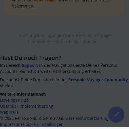
bekommen.
Nutzungsbedingungen für die Personio Voyager
Community
Accessibility statement
Hast Du noch Fragen?
Im Bereich
Support
in der Navigationsleiste Deines Personio-
Accounts, kannst Du weitere Unterstützung erhalten.
Du kannst Deine Frage auch in der
Personio Voyager Community
stellen.
Weitere Informationen
Developer Hub
Überblick Implementierung
Webinare
©
2025
Personio SE & Co. KG
AGB
Datenschutzerklärung
Impressum
Cookie-Einstellungen