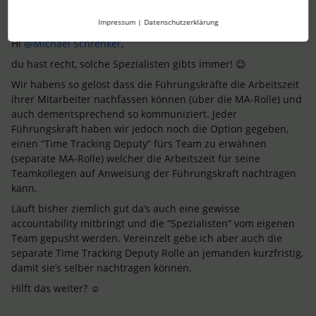
SabbuSchreiber
Forum|Forum|4 months ago
ANTWORT
Impressum
|
Datenschutzerklärung
Hi ​
@Michael Schrenker
,
du hast recht, solche Spezialisten gibts immer! 😉
Wir habens so gelöst dass die Führungskräfte die Arbeitszeit
ihrer Mitarbeiter nachfassen können (über die MA-Rolle) und
auch dementsprechend so kommuniziert. Jeder
Führungskraft haben wir jedoch noch die Option gegeben,
einen “Time Tracking Deputy” fürs Team zu erwähnen
(separate MA-Rolle) welcher die Arbeitszeit für seine
Teamkollegen auf Anweisung der Führungskraft nachtragen
kann.
Läuft bisher ziemlich gut da’s auch eine gewisse
accountability mitbringt und die “Spezialisten” vom eigenen
Team gepusht werden. Vereinzelt gebe ich aber auch die
separate Time Tracking Deputy Rolle an jemanden kurzfristig,
damit sie’s selber nachtragen können.
Hilft das weiter? ☺️