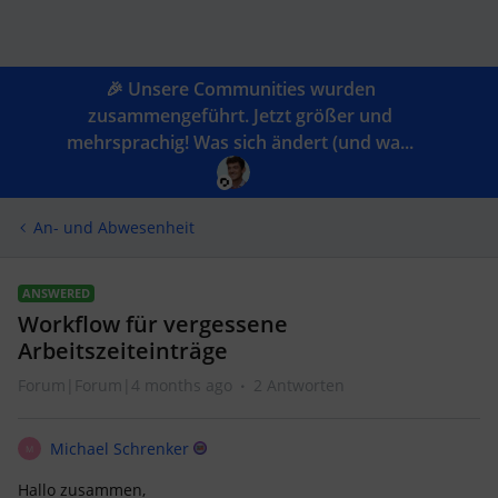
🎉 Unsere Communities wurden
zusammengeführt. Jetzt größer und
mehrsprachig! Was sich ändert (und wa...
An- und Abwesenheit
ANSWERED
Workflow für vergessene
Arbeitszeiteinträge
Forum|Forum|4 months ago
2 Antworten
Michael Schrenker
M
Hallo zusammen,