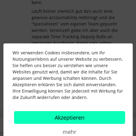
kann.
Läuft bisher ziemlich gut da’s auch eine
gewisse accountability mitbringt und die
“Spezialisten” vom eigenen Team gepusht
werden. Vereinzelt gebe ich aber auch die
separate Time Tracking Deputy Rolle an
jemanden kurzfristig, damit sie’s selber
nachtragen können.
Wir verwenden Cookies insbesondere, um Ihr
Hilft das weiter? ☺️
Nutzungserlebnis auf unserer Website zu verbessern.
Sie helfen uns besser zu verstehen wie unsere
Websites genutzt wird, damit wir die Inhalte für Sie
anpassen und Werbung schalten können. Durch
Akzeptieren erklären Sie sich damit einverstanden.
arbeitszeit
personio
Zeiterfassung
workflow
Ihre Einwilligung können Sie jederzeit mit Wirkung für
die Zukunft widerrufen oder ändern.
Akzeptieren
2 Antworten
Älteste zuerst
mehr