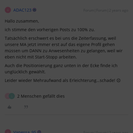
ADAC123
Forum|Forum|2 years ago
A
Hallo zusammen,
ich stimme den vorherigen Posts zu 100% zu.
Tatsächlich erschwert es bei uns die Zeiterfassung, weil
unsere MA jetzt immer erst auf das eigene Profil gehen
müssen um DANN zu Anwesenheiten zu gelangen, weil wir
eben nicht mit Start-Stopp arbeiten.
Auch die Positionierung ganz unten in der Ecke finde ich
unglücklich gewählt.
Leider wieder Mehraufwand als Erleichterung…schade! ☹
2 Menschen gefällt dies
A
L
Vanessa_95
Forum|Forum|2 years ago
V