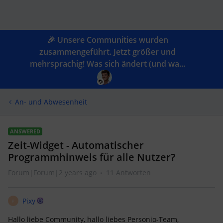
🎉 Unsere Communities wurden
zusammengeführt. Jetzt größer und
mehrsprachig! Was sich ändert (und wa...
An- und Abwesenheit
ANSWERED
Zeit-Widget - Automatischer
Programmhinweis für alle Nutzer?
Forum|Forum|2 years ago
11 Antworten
Pixy
P
Hallo liebe Community, hallo liebes Personio-Team,