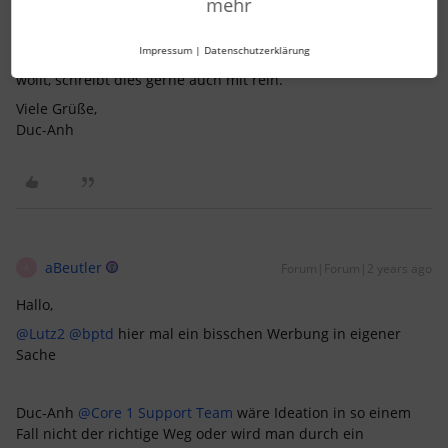
mehr
gerne als Support-Ticket schreiben, da wir dadurch das
Feedback für unser Produktteam aufnehmen und
Impressum
|
Datenschutzerklärung
weitergeben können. Falls Ihr zur alten Ansicht zurückgehen
wollt, schreibt dies gerne auch mit rein.
Viele Grüße,
Duc-Anh
aBeutler
Forum|Forum|2 years ago
A
Hallo,
@Lutz2
@bptd
hier mal ein bisschen Werbung in eigener
Sache
Duc-Anh
@Core 1 Support Team
wäre Ideation in so einem
Fall nicht der richtige Weg oder wird man durch ein