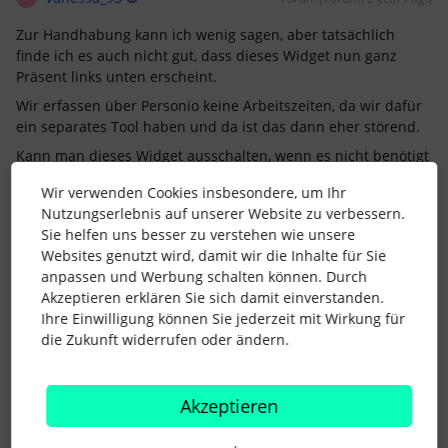
Zur Handhabung kann ich wenig sagen, aber tatsächlich
finde ich es auch nicht gut, dass dieses Widget nun ganz
Präsent links unten erscheint.
Wir erfassen über Personio keine Arbeitszeiten, da wir dafür
ein separates Tool haben und da ist das dann eher störend.
Kann man dieses Widget ausschalten, wenn es nicht benötigt
wird?
Wir verwenden Cookies insbesondere, um Ihr
Nutzungserlebnis auf unserer Website zu verbessern.
Sie helfen uns besser zu verstehen wie unsere
Websites genutzt wird, damit wir die Inhalte für Sie
anpassen und Werbung schalten können. Durch
Akzeptieren erklären Sie sich damit einverstanden.
Support Vergütungsmanagement
S
Ihre Einwilligung können Sie jederzeit mit Wirkung für
Forum|Forum|2 years ago
die Zukunft widerrufen oder ändern.
Hallo
@Pixy
,
vielen lieben Dank für Deine Frage und Feedback!
Akzeptieren
Tut uns leid, dass die neue Funktion nicht so funktioniert wie
Ihr Euch das gewünscht habt. Ihr könnt uns Euer Feedback