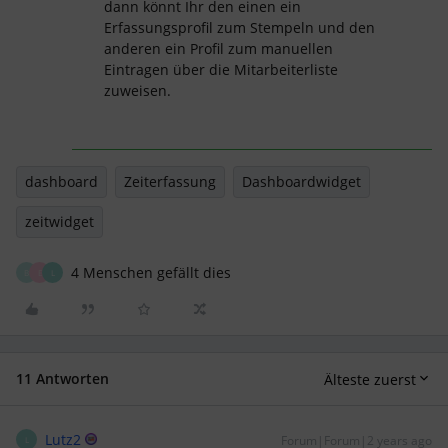
dann könnt Ihr den einen ein
Erfassungsprofil zum Stempeln und den
anderen ein Profil zum manuellen
Eintragen über die Mitarbeiterliste
zuweisen.
dashboard
Zeiterfassung
Dashboardwidget
zeitwidget
4 Menschen gefällt dies
B
E
L
11 Antworten
Älteste zuerst
Lutz2
Forum|Forum|2 years ago
L