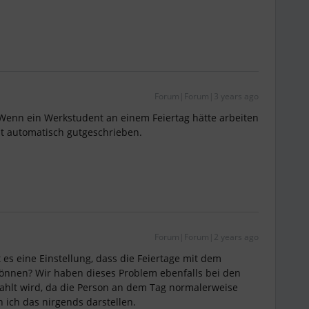
Forum|Forum|3 years ago
Wenn ein Werkstudent an einem Feiertag hätte arbeiten
ht automatisch gutgeschrieben.
Forum|Forum|2 years ago
t es eine Einstellung, dass die Feiertage mit dem
können? Wir haben dieses Problem ebenfalls bei den
ahlt wird, da die Person an dem Tag normalerweise
n ich das nirgends darstellen.