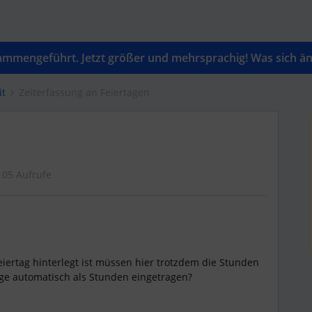
mengeführt. Jetzt größer und mehrsprachig! Was sich änd
it
Zeiterfassung an Feiertagen
105 Aufrufe
ertag hinterlegt ist müssen hier trotzdem die Stunden
age automatisch als Stunden eingetragen?