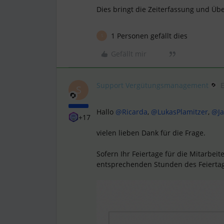
Dies bringt die Zeiterfassung und Ü
1 Personen gefällt dies
S
Gefällt mir
Support Vergütungsmanagement
S
Hallo
@Ricarda
,
@LukasPlamitzer
,
@Ja
+17
vielen lieben Dank für die Frage.
Sofern Ihr Feiertage für die Mitarbei
entsprechenden Stunden des Feiertage