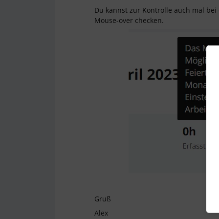
Du kannst zur Kontrolle auch mal bei
Mouse-over checken.
Gruß
Alex