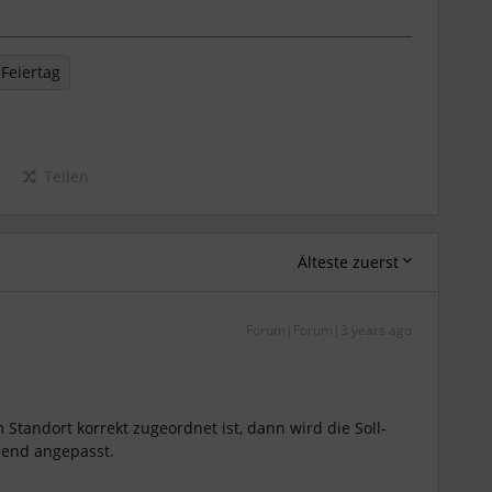
Feiertag
Teilen
Älteste zuerst
Forum|Forum|3 years ago
Standort korrekt zugeordnet ist, dann wird die Soll-
chend angepasst.