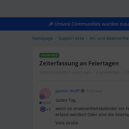
🎉 Unsere Communities wurden zusam
Homepage
Support Area
An- und Abwesenhe
ANSWERED
Zeiterfassung an Feiertagen
Forum|Forum|3 years ago
4 Antworten
1
Jasmin Wolff
Follower
J
Guten Tag,
wenn im Anwesenheitskalender ein Fei
+1
erfasst werden? Oder sind die Feiert
Viele Grüße