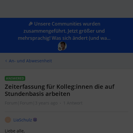
🎉 Unsere Communities wurden
zusammengeführt. Jetzt größer und
mehrsprachig! Was sich ändert (und wa...
An- und Abwesenheit
ANSWERED
Zeiterfassung für Kolleg:innen die auf
Stundenbasis arbeiten
Forum|Forum|3 years ago
1 Antwort
LiaSchulz
L
Liebe alle,