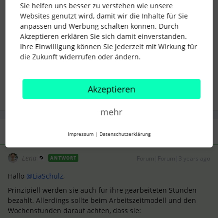
Sie helfen uns besser zu verstehen wie unsere
Lena
Websites genutzt wird, damit wir die Inhalte für Sie
anpassen und Werbung schalten können. Durch
Akzeptieren erklären Sie sich damit einverstanden.
Ihre Einwilligung können Sie jederzeit mit Wirkung für
anwesenheiten
Zeiterfassung
flexible Arbeitszeiten
die Zukunft widerrufen oder ändern.
stundenweise
Akzeptieren
mehr
1 Antwort
Impressum
|
Datenschutzerklärung
Lena
Forum|Forum|3 years ago
ANTWORT
Hallo
@LiaSchulz
,
Prinzipiell werden sie auch für ihre gearbeiteten Stunden
bezahlt. Allerdings sollte beim Arbeitszeitmodell und den
Wochenstunden darauf achten, dass sie: