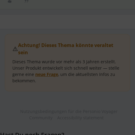
Achtung! Dieses Thema könnte veraltet
⚠️
sein
Dieses Thema wurde vor mehr als
3 Jahren
erstellt.
Unser Produkt entwickelt sich schnell weiter — stelle
gerne eine
neue Frage
, um die aktuellsten Infos zu
bekommen.
Nutzungsbedingungen für die Personio Voyager
Community
Accessibility statement
Hast Du noch Fragen?