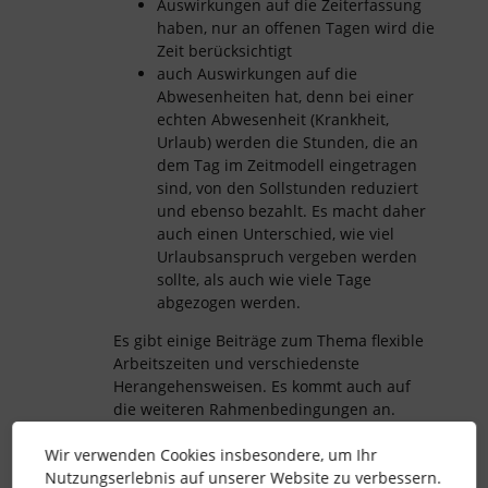
Auswirkungen auf die Zeiterfassung
haben, nur an offenen Tagen wird die
Zeit berücksichtigt
auch Auswirkungen auf die
Abwesenheiten hat, denn bei einer
echten Abwesenheit (Krankheit,
Urlaub) werden die Stunden, die an
dem Tag im Zeitmodell eingetragen
sind, von den Sollstunden reduziert
und ebenso bezahlt. Es macht daher
auch einen Unterschied, wie viel
Urlaubsanspruch vergeben werden
sollte, als auch wie viele Tage
abgezogen werden.
Es gibt einige Beiträge zum Thema flexible
Arbeitszeiten und verschiedenste
Herangehensweisen. Es kommt auch auf
die weiteren Rahmenbedingungen an.
Gerne verlinke ich Dir hier ein paar,
Wir verwenden Cookies insbesondere, um Ihr
vielleicht hilft Dir das ja:
Nutzungserlebnis auf unserer Website zu verbessern.
Liebe Grüße