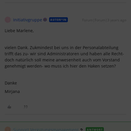
Initiativgruppe
Forum|Forum|3 years ago
AUTOR*IN
I
Liebe Marlene,
vielen Dank. Zukmindest bei uns in der Personalabteilung
trifft das zu- wir sind Administratoren und haben alle Recht-
doch natürlich soll meine anwesenheit auch vom Vorstand
genehmigt werden- wo muss ich hier den Haken setzen?
Danke
Mirjana
Support Vergütungsmanagement
ANTWORT
S