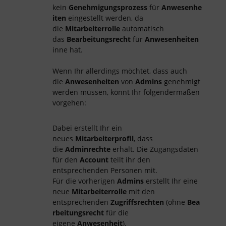
kein
Genehmigungsprozess
für
Anwesenhe
iten
eingestellt werden, da
die
Mitarbeiterrolle
automatisch
das
Bearbeitungsrecht
für
Anwesenheiten
inne hat.
Wenn Ihr allerdings möchtet, dass auch
die
Anwesenheiten
von
Admins
genehmigt
werden müssen, könnt Ihr folgendermaßen
vorgehen:
Dabei erstellt Ihr ein
neues
Mitarbeiterprofil
, dass
die
Adminrechte
erhält. Die Zugangsdaten
für den
Account
teilt ihr den
entsprechenden Personen mit.
Für die vorherigen
Admins
erstellt Ihr eine
neue
Mitarbeiterrolle
mit den
entsprechenden
Zugriffsrechten
(ohne
Bea
rbeitungsrecht
für die
eigene
Anwesenheit
).