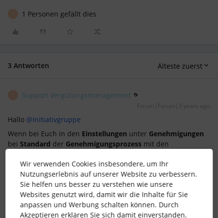
1 Personen gefällt dies
S
3 Antworten
Älteste zuerst
Support Vergütungsmanagement
S
Forum|Forum|3 years ago
Hallo
@Initiativgruppe
Wenn bei Euch in den
Einstellungen
unter
Genehmigungen
bei
Standard
der
Genehmigungsprozess
mit den
Vorgesetzten
hinterlegt ist, kannst Du zwei Punkte noch
Wir verwenden Cookies insbesondere, um Ihr
prüfen:
Nutzungserlebnis auf unserer Website zu verbessern.
Bei den Mitarbeitenden, welche ihre
Arbeitszeiten
Sie helfen uns besser zu verstehen wie unsere
selbst eintragen können, kannst Du prüfen ob das
Websites genutzt wird, damit wir die Inhalte für Sie
Attribut Vorgesetzter
auch im
Mitarbeiterprofil
anpassen und Werbung schalten können. Durch
ausgefüllt ist. Wenn dies nicht hinterlegt ist, dann kann
Akzeptieren erklären Sie sich damit einverstanden.