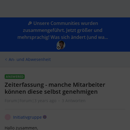
🎉 Unsere Communities wurden
zusammengeführt. Jetzt größer und
mehrsprachig! Was sich ändert (und wa...
An- und Abwesenheit
ANSWERED
Zeiterfassung - manche Mitarbeiter
können diese selbst genehmigen
Forum|Forum|3 years ago
3 Antworten
Initiativgruppe
I
Hallo zusammen,