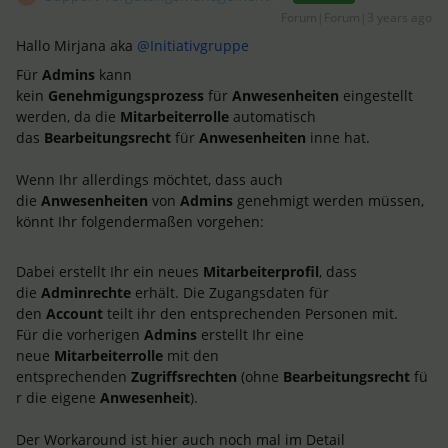
Forum|Forum|3 years ago
Hallo Mirjana aka
@Initiativgruppe
Für
Admins
kann
kein
Genehmigungsprozess
für
Anwesenheiten
eingestellt
werden, da die
Mitarbeiterrolle
automatisch
das
Bearbeitungsrecht
für
Anwesenheiten
inne hat.
Wenn Ihr allerdings möchtet, dass auch
die
Anwesenheiten
von
Admins
genehmigt werden müssen,
könnt Ihr folgendermaßen vorgehen:
Dabei erstellt Ihr ein neues
Mitarbeiterprofil
, dass
die
Adminrechte
erhält. Die Zugangsdaten für
den
Account
teilt ihr den entsprechenden Personen mit.
Für die vorherigen
Admins
erstellt Ihr eine
neue
Mitarbeiterrolle
mit den
entsprechenden
Zugriffsrechten
(ohne
Bearbeitungsrecht
fü
r die eigene
Anwesenheit
).
Der Workaround ist hier auch noch mal im Detail