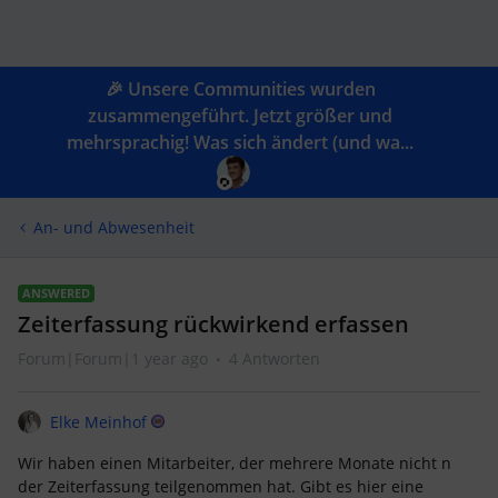
🎉 Unsere Communities wurden
zusammengeführt. Jetzt größer und
mehrsprachig! Was sich ändert (und wa...
An- und Abwesenheit
ANSWERED
Zeiterfassung rückwirkend erfassen
Forum|Forum|1 year ago
4 Antworten
Elke Meinhof
Wir haben einen Mitarbeiter, der mehrere Monate nicht n
der Zeiterfassung teilgenommen hat. Gibt es hier eine