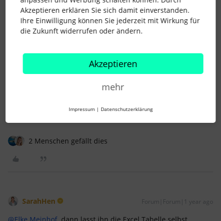
Akzeptieren erklären Sie sich damit einverstanden.
2 Menschen gefällt dies
Ihre Einwilligung können Sie jederzeit mit Wirkung für
die Zukunft widerrufen oder ändern.
Akzeptieren
Elke Meinhof
Forum|Forum|1 year ago
AUTOR*IN
mehr
Aus erzieherischer Sicht soll er es natürlich selber machen.
;-)
Impressum
|
Datenschutzerklärung
2 Menschen gefällt dies
SarahHen
Forum|Forum|1 year ago
@Elke Meinhof
dann lasst ihn die Excel Tabelle selbst