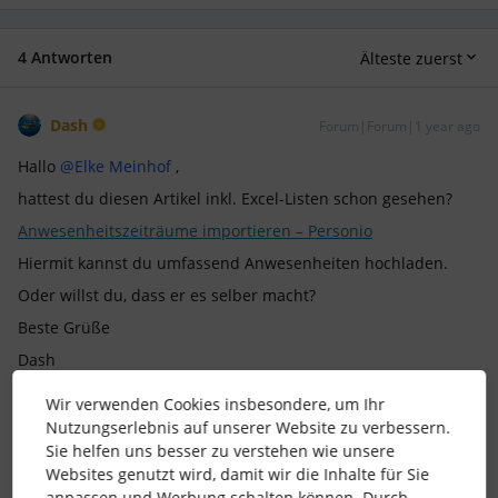
4 Antworten
Älteste zuerst
Dash
Forum|Forum|1 year ago
Hallo
@Elke Meinhof
,
hattest du diesen Artikel inkl. Excel-Listen schon gesehen?
Anwesenheitszeiträume importieren – Personio
Hiermit kannst du umfassend Anwesenheiten hochladen.
Oder willst du, dass er es selber macht?
Beste Grüße
Dash
Wir verwenden Cookies insbesondere, um Ihr
Nutzungserlebnis auf unserer Website zu verbessern.
Sie helfen uns besser zu verstehen wie unsere
Gerne können wir uns auf LinkedIn vernetzten:
Websites genutzt wird, damit wir die Inhalte für Sie
https://www.linkedin.com/in/hmk-personal-ds
anpassen und Werbung schalten können. Durch