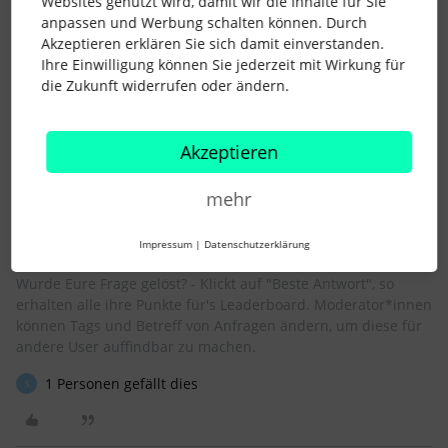
Websites genutzt wird, damit wir die Inhalte für Sie
Hallo
@SaskiaCeline
,
anpassen und Werbung schalten können. Durch
momentan ist noch keine Integration mit JIRA vorhanden. Ein
Akzeptieren erklären Sie sich damit einverstanden.
anderer User hat diese Idee bereits veröffentlicht, Du kannst
Ihre Einwilligung können Sie jederzeit mit Wirkung für
sie gerne upvoten:
die Zukunft widerrufen oder ändern.
Falls ich Dich für dieses Thema weiter unterstützen kann,
melde Dich gerne wieder bei mir!
Akzeptieren
Ich wünsche Dir einen tollen Tag 🌻.
Liebe Grüße
mehr
Andrea
Impressum
|
Datenschutzerklärung
Wurde Eure Frage gelöst? - Klickt auf "Beste Antwort", so
erhalten alle ihre Punkte für's Leaderboard. Moderator*innen
können Tags und Betreff von Anfragen ändern, um diese für
andere User auffindbar zu machen.
1 Personen gefällt dies
S