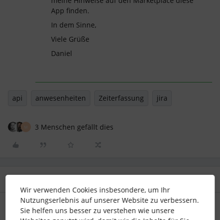
meine Hinweise auf den Marketplace diese
App finden.
In dem Sinne,
Viele Grüße
Daniel
api
anwesenheiten
Zeiterfassung
jira
3 Menschen gefällt dies
M
2 Antworten
Älteste zuerst
Wir verwenden Cookies insbesondere, um Ihr
Nutzungserlebnis auf unserer Website zu verbessern.
Andrea Mendoza
Forum|Forum|3 years ago
Sie helfen uns besser zu verstehen wie unsere