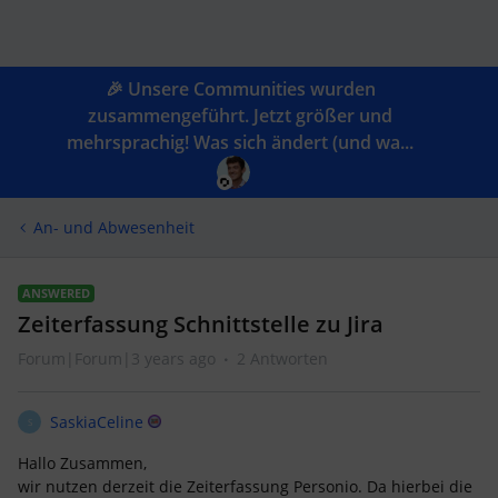
🎉 Unsere Communities wurden
zusammengeführt. Jetzt größer und
mehrsprachig! Was sich ändert (und wa...
An- und Abwesenheit
ANSWERED
Zeiterfassung Schnittstelle zu Jira
Forum|Forum|3 years ago
2 Antworten
SaskiaCeline
S
Hallo Zusammen,
wir nutzen derzeit die Zeiterfassung Personio. Da hierbei die