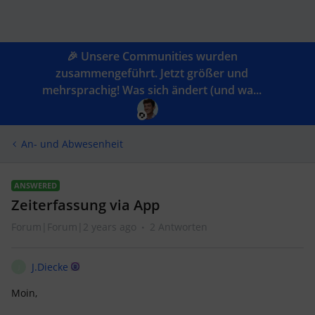
🎉 Unsere Communities wurden
zusammengeführt. Jetzt größer und
mehrsprachig! Was sich ändert (und wa...
An- und Abwesenheit
ANSWERED
Zeiterfassung via App
Forum|Forum|2 years ago
2 Antworten
J.Diecke
J
Moin,