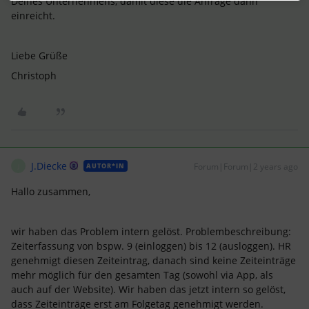
Deines Unternehmens, damit diese die Anfrage dann
einreicht.
Liebe Grüße
Christoph
J.Diecke
Forum|Forum|2 years ago
AUTOR*IN
J
Hallo zusammen,
wir haben das Problem intern gelöst. Problembeschreibung:
Zeiterfassung von bspw. 9 (einloggen) bis 12 (ausloggen). HR
genehmigt diesen Zeiteintrag, danach sind keine Zeiteinträge
mehr möglich für den gesamten Tag (sowohl via App, als
auch auf der Website). Wir haben das jetzt intern so gelöst,
dass Zeiteinträge erst am Folgetag genehmigt werden.