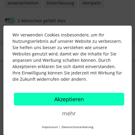
anwesenheiten
Zeiterfassung
stempeln
2 Menschen gefällt dies
V
Wir verwenden Cookies insbesondere, um Ihr
Nutzungserlebnis auf unserer Website zu verbessern.
Sie helfen uns besser zu verstehen wie unsere
2 Antworten
Älteste zuerst
Websites genutzt wird, damit wir die Inhalte für Sie
anpassen und Werbung schalten können. Durch
Akzeptieren erklären Sie sich damit einverstanden.
Support Integrationen
ANTWORT
S
Ihre Einwilligung können Sie jederzeit mit Wirkung für
Forum|Forum|2 years ago
die Zukunft widerrufen oder ändern.
Hi
@J.Diecke
,
Akzeptieren
bitte wende Dich hierzu einmal über
Antworten finden
an
den Support, damit wir uns den Account genau anschauen
mehr
können. Bitte beachte, dass der Support über
Antworten
finden
nur für
Kontoinhabende
zur Verfügung steht. Solltest
Impressum
|
Datenschutzerklärung
Du dies nicht sein, wende Dich bitte an eine solche Person