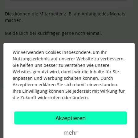
Dies können die Mitarbeiter z. B. am Anfang jedes Monats
machen.
Melde Dich bei Rückfragen gerne noch einmal.
Mit lieben Grüßen,
Wir verwenden Cookies insbesondere, um Ihr
Lydia
Nutzungserlebnis auf unserer Website zu verbessern.
Sie helfen uns besser zu verstehen wie unsere
Websites genutzt wird, damit wir die Inhalte für Sie
anpassen und Werbung schalten können. Durch
Akzeptieren erklären Sie sich damit einverstanden.
Ihre Einwilligung können Sie jederzeit mit Wirkung für
die Zukunft widerrufen oder ändern.
Faustine
Forum|Forum|2 years ago
AUTOR*IN
F
Hallo Lydia,
Akzeptieren
vielen Dank für die Erklärung. Kann es für mehrere MA auf
einmal gemacht werden, oder muss es immer manuell bei
jedem MA gemacht werden?
mehr