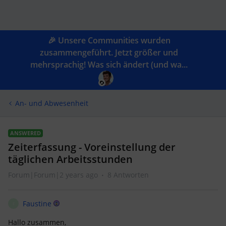
🎉 Unsere Communities wurden
zusammengeführt. Jetzt größer und
mehrsprachig! Was sich ändert (und wa...
An- und Abwesenheit
ANSWERED
Zeiterfassung - Voreinstellung der
täglichen Arbeitsstunden
Forum|Forum|2 years ago
8 Antworten
Faustine
F
Hallo zusammen,