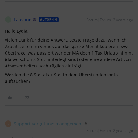
Faustine
Forum|Forum|2 years ago
AUTOR*IN
F
Hallo Lydia,
vielen Dank für deine Antwort. Letzte Frage dazu, wenn ich
Arbeitszeiten im voraus auf das ganze Monat kopieren bzw.
übertrage, was passiert wer der MA doch 1 Tag Urlaub nimmt
(da wo schon 8 Std. hinterlegt sind) oder eine andere Art von
Abwesenheiten nachträglich einträgt.
Werden die 8 Std. als + Std. in dem Überstundenkonto
auftauchen?
Support Vergütungsmanagement
S
Forum|Forum|2 years ago