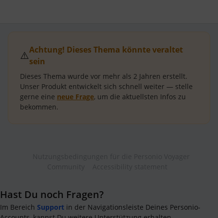
Achtung! Dieses Thema könnte veraltet
⚠️
sein
Dieses Thema wurde vor mehr als
2 Jahren
erstellt.
Unser Produkt entwickelt sich schnell weiter — stelle
gerne eine
neue Frage
, um die aktuellsten Infos zu
bekommen.
Nutzungsbedingungen für die Personio Voyager
Community
Accessibility statement
Hast Du noch Fragen?
Im Bereich
Support
in der Navigationsleiste Deines Personio-
Accounts, kannst Du weitere Unterstützung erhalten.