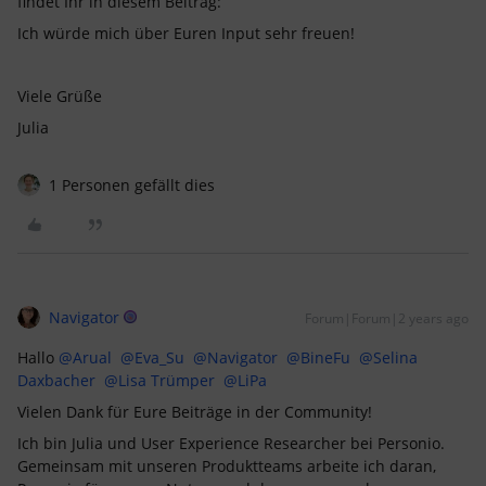
findet Ihr in diesem Beitrag:
Ich würde mich über Euren Input sehr freuen!
Viele Grüße
Julia
1 Personen gefällt dies
Navigator
Forum|Forum|2 years ago
Hallo
@Arual
@Eva_Su
@Navigator
@BineFu
@Selina
Daxbacher
@Lisa Trümper
@LiPa
Vielen Dank für Eure Beiträge in der Community!
Ich bin Julia und User Experience Researcher bei Personio.
Gemeinsam mit unseren Produktteams arbeite ich daran,