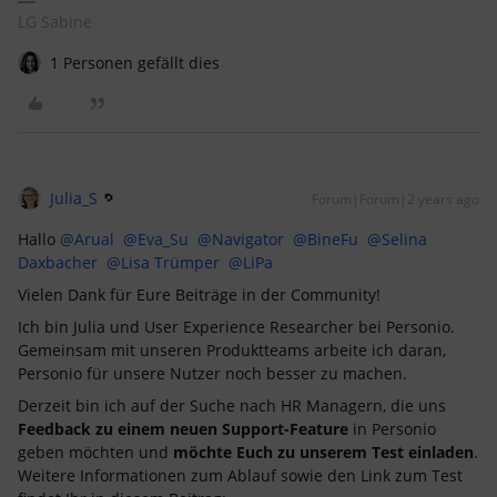
LG Sabine
1 Personen gefällt dies
Julia_S
Forum|Forum|2 years ago
Hallo
@Arual
@Eva_Su
@Navigator
@BineFu
@Selina
Daxbacher
@Lisa Trümper
@LiPa
Vielen Dank für Eure Beiträge in der Community!
Ich bin Julia und User Experience Researcher bei Personio.
Gemeinsam mit unseren Produktteams arbeite ich daran,
Personio für unsere Nutzer noch besser zu machen.
Derzeit bin ich auf der Suche nach HR Managern, die uns
Feedback zu einem neuen Support-Feature
in Personio
geben möchten und
möchte Euch zu unserem Test einladen
.
Weitere Informationen zum Ablauf sowie den Link zum Test