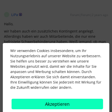
LiPa
Forum|Forum|2 years ago
L
Hallo,
wir haben auch ein zusätzliches Kontingent angelegt.
Allerdings haben wir auch Mitarbeitende, die nur eine
befristete Schwerbehinderung haben. Weiß jemand, ob man
das irgendwie einpflegen kann?
Wir verwenden Cookies insbesondere, um Ihr
Ansonsten würde ich jetzt für unser HR Team eine
Nutzungserlebnis auf unserer Website zu verbessern.
Erinnerung einstellen, dass wir an Tag X prüfen, ob die
Sie helfen uns besser zu verstehen wie unsere
Schwerbehinderung weiter besteht.
Websites genutzt wird, damit wir die Inhalte für Sie
anpassen und Werbung schalten können. Durch
Ich würde mich freuen, wenn vielleicht jemand eine
Akzeptieren erklären Sie sich damit einverstanden.
elegantere Lösung kennt.
Ihre Einwilligung können Sie jederzeit mit Wirkung für
Viele Grüße
die Zukunft widerrufen oder ändern.
Akzeptieren