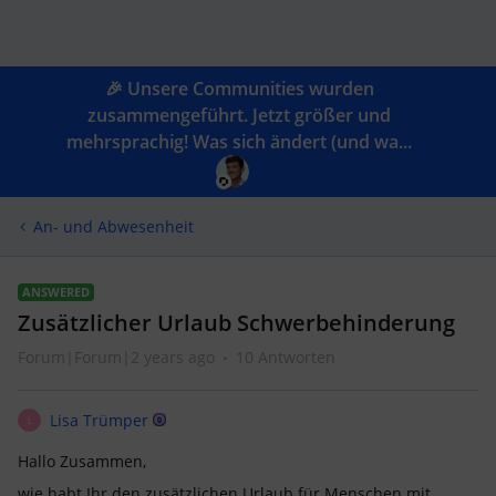
🎉 Unsere Communities wurden
zusammengeführt. Jetzt größer und
mehrsprachig! Was sich ändert (und wa...
An- und Abwesenheit
ANSWERED
Zusätzlicher Urlaub Schwerbehinderung
Forum|Forum|2 years ago
10 Antworten
Lisa Trümper
L
Hallo Zusammen,
wie habt Ihr den zusätzlichen Urlaub für Menschen mit