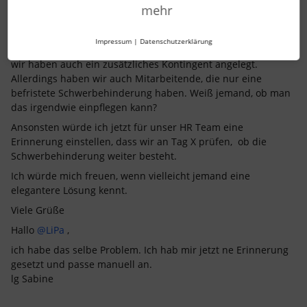
mehr
BineFu
Forum|Forum|2 years ago
Impressum
|
Datenschutzerklärung
Hallo,
wir haben auch ein zusätzliches Kontingent angelegt.
Allerdings haben wir auch Mitarbeitende, die nur eine
befristete Schwerbehinderung haben. Weiß jemand, ob man
das irgendwie einpflegen kann?
Ansonsten würde ich jetzt für unser HR Team eine
Erinnerung einstellen, dass wir an Tag X prüfen, ob die
Schwerbehinderung weiter besteht.
Ich würde mich freuen, wenn vielleicht jemand eine
elegantere Lösung kennt.
Viele Grüße
Hallo
@LiPa
,
ich habe das selbe Problem. Ich hab mir jetzt ne Erinnerung
gesetzt und passe manuell an.
lg Sabine