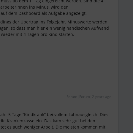
 muss ab dem 1. Tag eingereicht werden. Sind die 4
arbeiterInnen ins Minus, wird den
s auf dem Dashboard als Aufgabe angezeigt.
erdings der Übertrag ins Folgejahr. Minuswerte werden
agen, so dass man hier ein wenig händischen Aufwand
. wieder mit 4 Tagen pro Kind starten.
Forum|Forum|2 years ago
 Jahr 5 Tage “Kindkrank” bei vollem Lohnausgleich. Dies
 die Krankenkasse ein. Das kam sehr gut bei den
tet es auch weniger Arbeit. Die meisten kommen mit