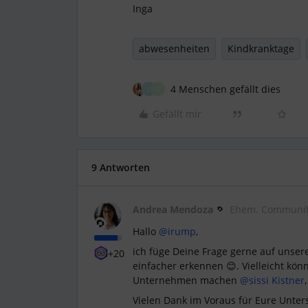
Inga
abwesenheiten
Kindkranktage
4 Menschen gefällt dies
C
E
Gefällt mir
9 Antworten
Andrea Mendoza
Ehem. Communit
Hallo
@irump
,
ich füge Deine Frage gerne auf unser
+20
einfacher erkennen 😊. Vielleicht könn
Unternehmen machen
@sissi Kistner
Vielen Dank im Voraus für Eure Unter