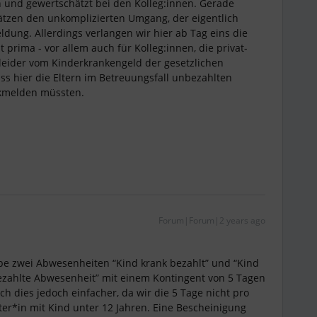
und gewertschätzt bei den Kolleg:innen. Gerade
ätzen den unkomplizierten Umgang, der eigentlich
dung. Allerdings verlangen wir hier ab Tag eins die
prima - vor allem auch für Kolleg:innen, die privat-
 leider vom Kinderkrankengeld der gesetzlichen
ss hier die Eltern im Betreuungsfall unbezahlten
nkmelden müssten.
Forum|Forum|2 years ago
be zwei Abwesenheiten “Kind krank bezahlt” und “Kind
ezahlte Abwesenheit” mit einem Kontingent von 5 Tagen
ich dies jedoch einfacher, da wir die 5 Tage nicht pro
er*in mit Kind unter 12 Jahren. Eine Bescheinigung