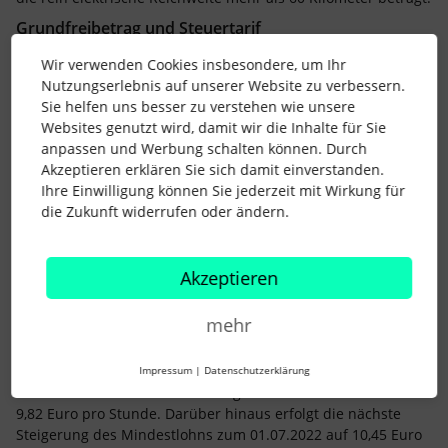
Grundfreibetrag und Steuertarif
Der Grundfreibetrag in der Einkommensteuer steigt im Jahr
Wir verwenden Cookies insbesondere, um Ihr
2022 auf 9.984 Euro (Ledige) bzw. 19.968 Euro (Verheiratete).
Nutzungserlebnis auf unserer Website zu verbessern.
Zur Abmilderung der kalten Progression wurden die übrigen
Sie helfen uns besser zu verstehen wie unsere
Tarifeckwerte erhöht. Der Spitzensteuersatz von 42 % wird im
Websites genutzt wird, damit wir die Inhalte für Sie
Jahr 2022 damit ab einem zu versteuernden Einkommen von
anpassen und Werbung schalten können. Durch
58.597 Euro (Ledige) bzw. 117.194 Euro (Verheiratete)
Akzeptieren erklären Sie sich damit einverstanden.
erhoben.
Ihre Einwilligung können Sie jederzeit mit Wirkung für
Entlastungsbetrag für Alleinerziehende
die Zukunft widerrufen oder ändern.
Mit dem Zweiten Corona-Steuerhilfegesetz wurde der
Entlastungsbetrag für Alleinerziehende um 2.100 Euro auf
4.008 Euro erhöht. Die Anhebung war zunächst auf die Jahre
Akzeptieren
2020 und 2021 befristet, wurde nun entfristet und ist damit
auch im Jahr 2022 gültig.
mehr
Der Mindestlohn steigt
Impressum
|
Datenschutzerklärung
Zum 01.01.2022 erhöht sich der gesetzliche Mindestlohn auf
9,82 Euro pro Stunde. Darüber hinaus erfolgt die nächste
Steigerung des Mindestlohns zum 01.07.2022 auf 10,45 Euro