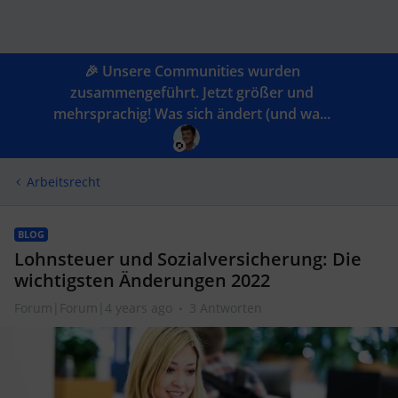
🎉 Unsere Communities wurden
zusammengeführt. Jetzt größer und
mehrsprachig! Was sich ändert (und wa...
Arbeitsrecht
BLOG
Lohnsteuer und Sozialversicherung: Die
wichtigsten Änderungen 2022
Forum|Forum|4 years ago
3 Antworten