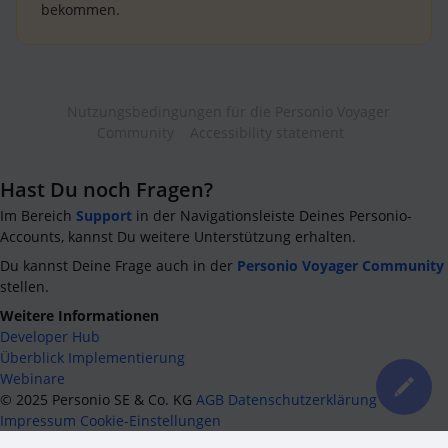
bekommen.
Nutzungsbedingungen für die Personio Voyager
Community
Accessibility statement
Hast Du noch Fragen?
Im Bereich
Support
in der Navigationsleiste Deines Personio-
Accounts, kannst Du weitere Unterstützung erhalten.
Du kannst Deine Frage auch in der
Personio Voyager Community
stellen.
Weitere Informationen
Developer Hub
Überblick Implementierung
Webinare
©
2025
Personio SE & Co. KG
AGB
Datenschutzerklärung
Impressum
Cookie-Einstellungen