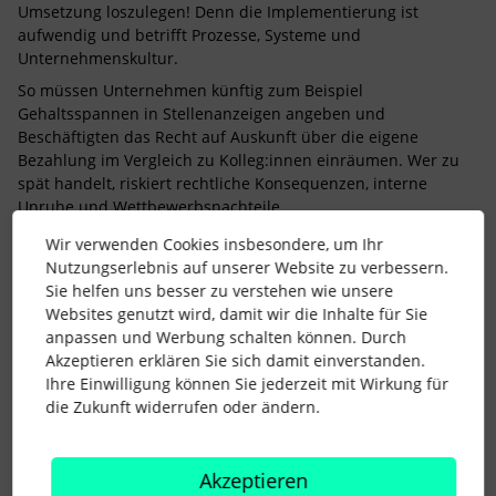
Umsetzung loszulegen! Denn die Implementierung ist
aufwendig und betrifft Prozesse, Systeme und
Unternehmenskultur.
So müssen Unternehmen künftig zum Beispiel
Gehaltsspannen in Stellenanzeigen angeben und
Beschäftigten das Recht auf Auskunft über die eigene
Bezahlung im Vergleich zu Kolleg:innen einräumen.
Wer zu
spät handelt, riskiert rechtliche Konsequenzen, interne
Unruhe und Wettbewerbsnachteile.
Außerdem sprechen Laura und Susa über ein aktuelles Urteil
Wir verwenden Cookies insbesondere, um Ihr
des Bundesarbeitsgerichts. Das hat nämlich gerade ganz klar
Nutzungserlebnis auf unserer Website zu verbessern.
gezeigt, dass Mindesturlaub auch bei Auflösungsverträgen
Sie helfen uns besser zu verstehen wie unsere
und Abfindungen unantastbar bleibt. Die beiden erklären,
Websites genutzt wird, damit wir die Inhalte für Sie
was das in der Praxis bedeutet und wie Nachzahlungen
anpassen und Werbung schalten können. Durch
vermieden werden können.
Akzeptieren erklären Sie sich damit einverstanden.
Ihre Einwilligung können Sie jederzeit mit Wirkung für
die Zukunft widerrufen oder ändern.
Jetzt reinhören und mitdiskutieren:
Wie bewertet Ihr die EU-
Akzeptieren