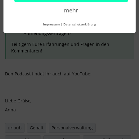
Entgelttransparenzrichtlinie?
Wie geht Euer Unternehmen mit den neuen
mehr
Anforderungen zur Entgelttransparenz um?
Habt Ihr Ideen für Prozesse zur Umsetzung?
Impressum
|
Datenschutzerklärung
Und wie regelt Ihr Urlaubsansprüche bei
Aufhebungsverträgen?
Teilt gern Eure Erfahrungen und Fragen in den
Kommentaren!
Den Podcast findet Ihr auch auf YouTube:
Liebe Grüße,
Anna
urlaub
Gehalt
Personalverwaltung