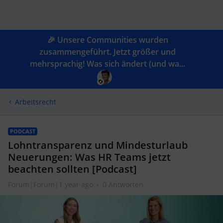
🎉 Unsere Communities wurden
zusammengeführt. Jetzt größer und
mehrsprachig! Was sich ändert (und wa...
Arbeitsrecht
PODCAST
Lohntransparenz und Mindesturlaub
Neuerungen: Was HR Teams jetzt
beachten sollten [Podcast]
Forum|Forum|1 year ago
0 Antworten