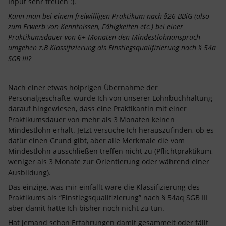
Input sehr freuen :).
Kann man bei einem freiwilligen Praktikum nach §26 BBiG (also
zum Erwerb von Kenntnissen, Fähigkeiten etc.) bei einer
Praktikumsdauer von 6+ Monaten den Mindestlohnanspruch
umgehen z.B Klassifizierung als Einstiegsqualifizierung nach § 54a
SGB III?
Nach einer etwas holprigen Übernahme der
Personalgeschäfte, wurde Ich von unserer Lohnbuchhaltung
darauf hingewiesen, dass eine Praktikantin mit einer
Praktikumsdauer von mehr als 3 Monaten keinen
Mindestlohn erhält. Jetzt versuche Ich herauszufinden, ob es
dafür einen Grund gibt, aber alle Merkmale die vom
Mindestlohn ausschließen treffen nicht zu (Pflichtpraktikum,
weniger als 3 Monate zur Orientierung oder während einer
Ausbildung).
Das einzige, was mir einfällt wäre die Klassifizierung des
Praktikums als “Einstiegsqualifizierung” nach § 54aq SGB III
aber damit hatte Ich bisher noch nicht zu tun.
Hat jemand schon Erfahrungen damit gesammelt oder fällt