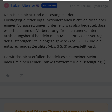
Lukas Alberter
Forum|Forum|2 years ago
AUTOR*IN
L
Nein ist sie nicht. Und die Lösung mit der
Einstiegsqualifizierung funktioniert auch nicht, da diese aber
einigen Voraussetzungen unterliegt, was also bedeutet, dass
es sich u.a. um die Vorbereitung für einen anerkannten
Ausbildungsberuf handeln muss (Abs. 2 Nr. 2), der Vertrag
der zuständigen Stelle angezeigt wird (Abs. 3 S. 1) und ein
entsprechendes Zertifikat (Abs. 3 S. 3) ausgestellt wird.
Da wir das nicht erfüllen, handelt es sich meiner Meinung
nach um einen Fehler. Danke trotzdem für die Beteiligung 🙂