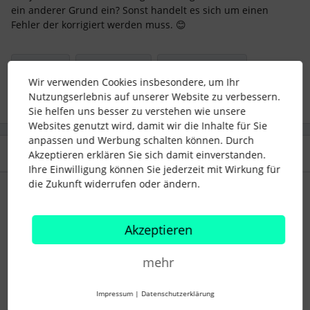
ein anderer Grund ein? Sonst handelt es sich um einen
Fehler der korrigiert werden muss. 😊
Praktikant
#Arbeitsrecht
Lohn und Gehalt
Wir verwenden Cookies insbesondere, um Ihr
Nutzungserlebnis auf unserer Website zu verbessern.
Sie helfen uns besser zu verstehen wie unsere
Websites genutzt wird, damit wir die Inhalte für Sie
anpassen und Werbung schalten können. Durch
2 Antworten
Älteste zuerst
Akzeptieren erklären Sie sich damit einverstanden.
Ihre Einwilligung können Sie jederzeit mit Wirkung für
die Zukunft widerrufen oder ändern.
MaCherie1
Forum|Forum|2 years ago
M
ist die Praktikantin noch minderjährig oder war noch
Akzeptieren
minderjährig?
mehr
Impressum
|
Datenschutzerklärung