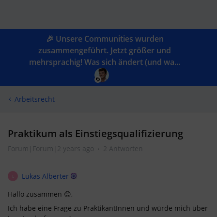
🎉 Unsere Communities wurden
zusammengeführt. Jetzt größer und
mehrsprachig! Was sich ändert (und wa...
Arbeitsrecht
Praktikum als Einstiegsqualifizierung
Forum|Forum|2 years ago
2 Antworten
Lukas Alberter
L
Hallo zusammen 😊,
Ich habe eine Frage zu PraktikantInnen und würde mich über