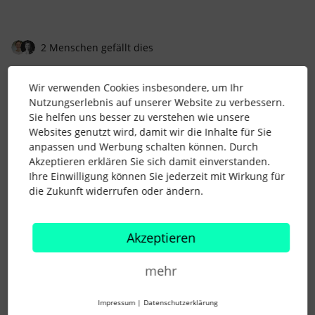
2 Menschen gefällt dies
Wir verwenden Cookies insbesondere, um Ihr
Nutzungserlebnis auf unserer Website zu verbessern.
Sie helfen uns besser zu verstehen wie unsere
Websites genutzt wird, damit wir die Inhalte für Sie
FREIHOF
Forum|Forum|4 years ago
anpassen und Werbung schalten können. Durch
meines Erachtens bleibt die zivilrechtliche Wirkung der
Akzeptieren erklären Sie sich damit einverstanden.
Arbeitsverträge unverändert, auch wenn diese in
Ihre Einwilligung können Sie jederzeit mit Wirkung für
elektronischer Form abgeschlossen wurden oder werden, d.h.
die Zukunft widerrufen oder ändern.
hier besteht für beide Seiten Rechtssicherheit über das
Arbeitsverhältnis.
Akzeptieren
Aber die neuen Vorschriften sind nunmal schriftlich zu
erfüllen. Evtl. sollte man in die Arbeitsverträge sämtliche
neuen gesetzlichen Hinweise direkt mit integrieren und
mehr
einarbeiten und sich dort bestätigen lassen, mit zusätzlicher
Signatur/Unterschrift, dass man diese auch in Schriftform
Impressum
|
Datenschutzerklärung
ausgehändigt hat und die gesetzlichen Vorschriften