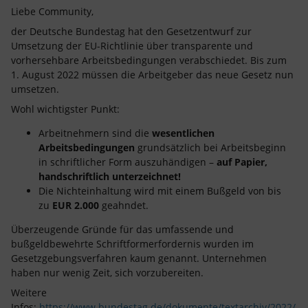
Liebe Community,
der Deutsche Bundestag hat den Gesetzentwurf zur
Umsetzung der EU-Richtlinie über transparente und
vorhersehbare Arbeitsbedingungen verabschiedet. Bis zum
1. August 2022 müssen die Arbeitgeber das neue Gesetz nun
umsetzen.
Wohl wichtigster Punkt:
Arbeitnehmern sind die
wesentlichen
Arbeitsbedingungen
grundsätzlich bei Arbeitsbeginn
in schriftlicher Form auszuhändigen –
auf Papier,
handschriftlich unterzeichnet!
Die Nichteinhaltung wird mit einem Bußgeld von bis
zu
EUR 2.000
geahndet.
Überzeugende Gründe für das umfassende und
bußgeldbewehrte Schriftformerfordernis wurden im
Gesetzgebungsverfahren kaum genannt. Unternehmen
haben nur wenig Zeit, sich vorzubereiten.
Weitere
Infos:
https://www.bundestag.de/dokumente/textarchiv/2022/