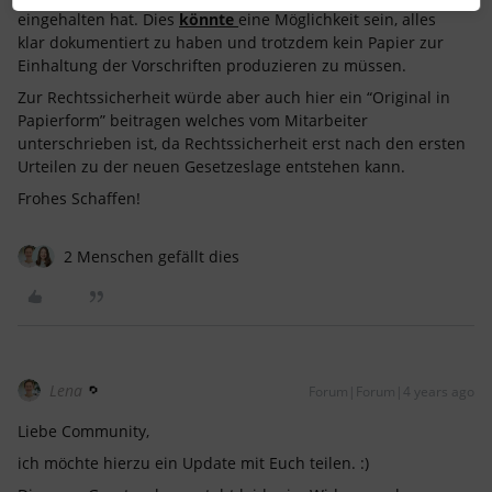
eingehalten hat. Dies
könnte
eine Möglichkeit sein, alles
klar dokumentiert zu haben und trotzdem kein Papier zur
Einhaltung der Vorschriften produzieren zu müssen.
Zur Rechtssicherheit würde aber auch hier ein “Original in
Papierform” beitragen welches vom Mitarbeiter
unterschrieben ist, da Rechtssicherheit erst nach den ersten
Urteilen zu der neuen Gesetzeslage entstehen kann.
Frohes Schaffen!
2 Menschen gefällt dies
Lena
Forum|Forum|4 years ago
Liebe Community,
ich möchte hierzu ein Update mit Euch teilen. :)