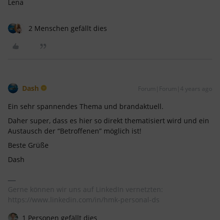
Lena
2 Menschen gefällt dies
Dash
Forum|Forum|4 years ago
Ein sehr spannendes Thema und brandaktuell.
Daher super, dass es hier so direkt thematisiert wird und ein
Austausch der “Betroffenen” möglich ist!
Beste Grüße
Dash
Gerne können wir uns auf LinkedIn vernetzten:
https://www.linkedin.com/in/hmk-personal-ds
1 Personen gefällt dies