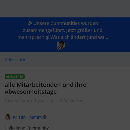
🎉 Unsere Communities wurden
zusammengeführt. Jetzt größer und
mehrsprachig! Was sich ändert (und wa...
Berichte
ANSWERED
alle Mitarbeitenden und ihre
Abwesenheitstage
Forum|Forum|1 year ago
3 Antworten
Kristin Thamm
Hallo liebe Community,