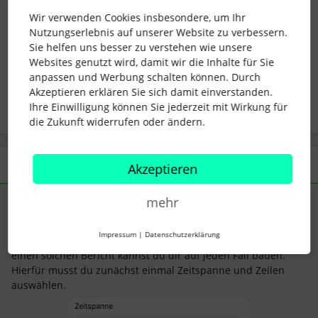
Viele Grüße, Jan
Wir verwenden Cookies insbesondere, um Ihr
Nutzungserlebnis auf unserer Website zu verbessern.
Sie helfen uns besser zu verstehen wie unsere
Websites genutzt wird, damit wir die Inhalte für Sie
abwesenheiten
Employee Data
absence days
anpassen und Werbung schalten können. Durch
Akzeptieren erklären Sie sich damit einverstanden.
Ihre Einwilligung können Sie jederzeit mit Wirkung für
die Zukunft widerrufen oder ändern.
3 Antworten
Älteste zuerst
Akzeptieren
mehr
AM_HR
Forum|Forum|1 year ago
ANTWORT
Guten Morgen ​
@Kristin Thamm
,
Impressum
|
Datenschutzerklärung
einen solchen Bericht kannst du dir auf jeden Fall bauen.
Hierfür musst du zunächst einmal Zeitspanne und Zeilen
auswählen.