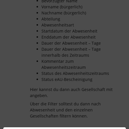
Bevorzugter Name
Vorname (bürgerlich)
Nachname (bürgerlich)
Abteilung
Abwesenheitsart
Startdatum der Abwesenheit
Enddatum der Abwesenheit
Dauer der Abwesenheit – Tage
Dauer der Abwesenheit – Tage
innerhalb des Zeitraums
Kommentar zum
Abwesenheitszeitraum
Status des Abwesenheitszeitraums
Status eAU-Bescheinigung
Hier kannst du dann auch Gesellschaft mit
angeben.
Über die Filter solltest du dann nach
Abwesenheit und den einzelnen
Gesellschaften filtern können.