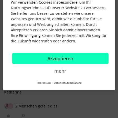
Wir verwenden Cookies insbesondere, um Ihr
Nutzungserlebnis auf unserer Website zu verbessern.
Sie helfen uns besser zu verstehen wie unsere
KatharinaCM
Forum|Forum|2 years ago
AUTOR*IN
K
Websites genutzt wird, damit wir die Inhalte für Sie
anpassen und Werbung schalten können. Durch
Hi Sarah,
Akzeptieren erklären Sie sich damit einverstanden.
vielen Dank für den Tipp :) Du hast recht, bei den
Ihre Einwilligung können Sie jederzeit mit Wirkung für
individuellen Berichten kann ich die Kostenstelle auswählen.
die Zukunft widerrufen oder ändern.
Jetzt habe ich eine Liste mit den Mitarbeitern und den
Kostenstellen. Ich würde allerdings eine Angabe nach
folgendem Schema benötigen:
Akzeptieren
Kostenstelle A = Anzahl Mitarbeiter mit Kostenstelle A
mehr
Das konnte ich in dem Bericht nicht anlegen. Wüsstest du
hierzu einen Tipp?
Impressum
|
Datenschutzerklärung
Viele Grüße,
Katharina
2 Menschen gefällt dies
S