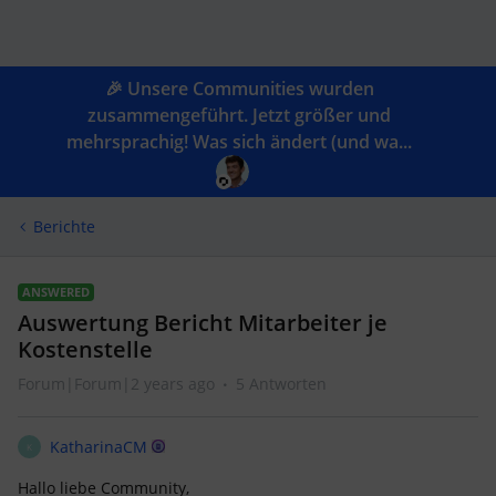
🎉 Unsere Communities wurden
zusammengeführt. Jetzt größer und
mehrsprachig! Was sich ändert (und wa...
Berichte
ANSWERED
Auswertung Bericht Mitarbeiter je
Kostenstelle
Forum|Forum|2 years ago
5 Antworten
KatharinaCM
K
Hallo liebe Community,