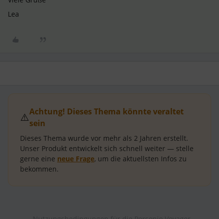
Lea
Achtung! Dieses Thema könnte veraltet
⚠️
sein
Dieses Thema wurde vor mehr als
2 Jahren
erstellt.
Unser Produkt entwickelt sich schnell weiter — stelle
gerne eine
neue Frage
, um die aktuellsten Infos zu
bekommen.
Nutzungsbedingungen für die Personio Voyager