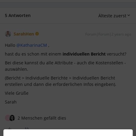
5 Antworten
Älteste zuerst
SarahHen
Forum|Forum|2 years ago
Hallo
@KatharinaCM
,
hast du es schon mit einem
individuellen Bericht
versucht?
Bei diese kannst du alle Attribute - auch die Kostenstellen -
auswählen.
(Bericht > Individuelle Berichte > Individuellen Bericht
erstellen und dann die erforderlichen Infos eingeben).
Viele Grüße
Sarah
2 Menschen gefällt dies
S