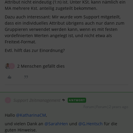
Attribut nicht eindeutig (1:n) ist. Unter KSt. kann nämlich ein
MA mehrere Kst. anteilig zugeteilt bekommen.
Dazu auch interessant: Mir wurde vom Support mitgeteilt,
dass ein individuelles Attribut übrigens auch nur dann zum
Gruppieren verwendet werden kann, wenn es mit festen
vordefinierten Werten angelegt ist, und nicht etwa als
Freitext-Format.
Evtl. hilft das zur Einordnung?
2 Menschen gefällt dies
S
Support Zeitmanagement
ANTWORT
S
Forum|Forum|2 years ago
Hallo
@KatharinaCM
,
und vielen Dank an
@SarahHen
und
@G.Hentsch
für die
guten Hinweise.