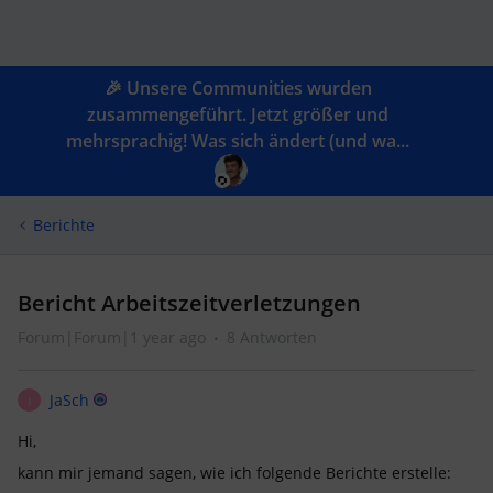
🎉 Unsere Communities wurden
zusammengeführt. Jetzt größer und
mehrsprachig! Was sich ändert (und wa...
Berichte
Bericht Arbeitszeitverletzungen
Forum|Forum|1 year ago
8 Antworten
JaSch
J
Hi,
kann mir jemand sagen, wie ich folgende Berichte erstelle: