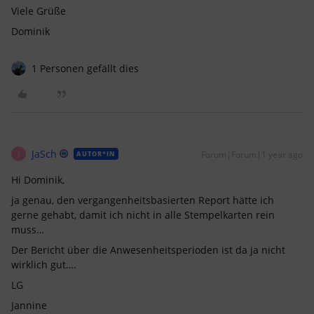
Viele Grüße
Dominik
1 Personen gefällt dies
JaSch
Forum|Forum|1 year ago
AUTOR*IN
J
Hi Dominik,
ja genau, den vergangenheitsbasierten Report hätte ich
gerne gehabt, damit ich nicht in alle Stempelkarten rein
muss…
Der Bericht über die Anwesenheitsperioden ist da ja nicht
wirklich gut….
LG
Jannine