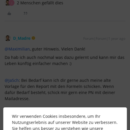
2 Menschen gefällt dies
J
D_Madre
Forum|Forum|1 year ago
@Maximilian
, guter Hinweis. Vielen Dank!
Da hab ich auch nochmal was dazu gelernt und kann mir das
Leben künftig einfacher machen :)
@JaSch
: Bei Bedarf kann ich dir gerne auch meine alte
Vorlage für den Report mit den Formeln schicken. Wenn
dafür Bedarf besteht, schick mir gern eine PN mit deiner
Mailadresse.
VG, Dominik
Wir verwenden Cookies insbesondere, um Ihr
Nutzungserlebnis auf unserer Website zu verbessern.
Sie helfen uns besser zu verstehen wie unsere