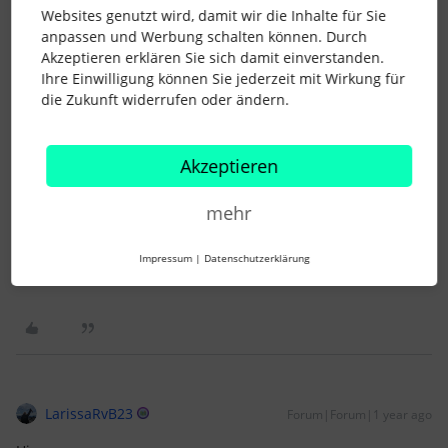
Websites genutzt wird, damit wir die Inhalte für Sie
anpassen und Werbung schalten können. Durch
Akzeptieren erklären Sie sich damit einverstanden.
Ihre Einwilligung können Sie jederzeit mit Wirkung für
JaSch
Forum|Forum|1 year ago
AUTOR*IN
J
die Zukunft widerrufen oder ändern.
Akzeptieren
mehr
@Maximilian
Die erfassten Stunden sind durch die
Pausenstempelungen bei mir nie mehr als 6 Stunden. Gibt es
Impressum
|
Datenschutzerklärung
da einen Trick, dass die Stunden pro Tag addiert werden?
LarissaRvB23
Forum|Forum|1 year ago