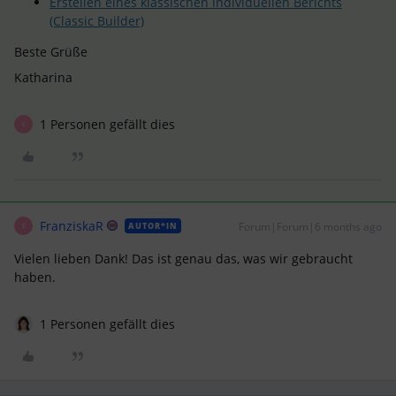
Erstellen eines klassischen individuellen Berichts
(Classic Builder)
Beste Grüße
Katharina
1 Personen gefällt dies
F
FranziskaR
Forum|Forum|6 months ago
AUTOR*IN
F
Vielen lieben Dank! Das ist genau das, was wir gebraucht
haben.
1 Personen gefällt dies