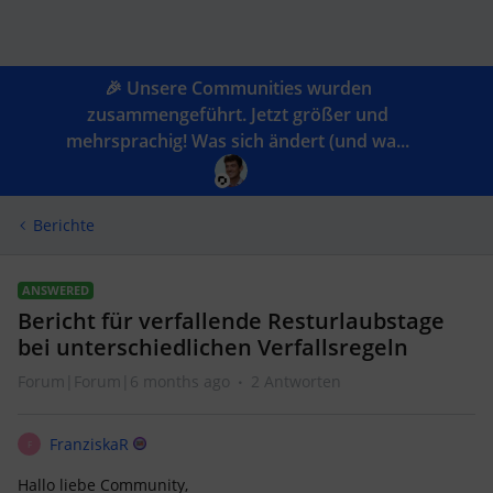
🎉 Unsere Communities wurden
zusammengeführt. Jetzt größer und
mehrsprachig! Was sich ändert (und wa...
Berichte
ANSWERED
Bericht für verfallende Resturlaubstage
bei unterschiedlichen Verfallsregeln
Forum|Forum|6 months ago
2 Antworten
FranziskaR
F
Hallo liebe Community,